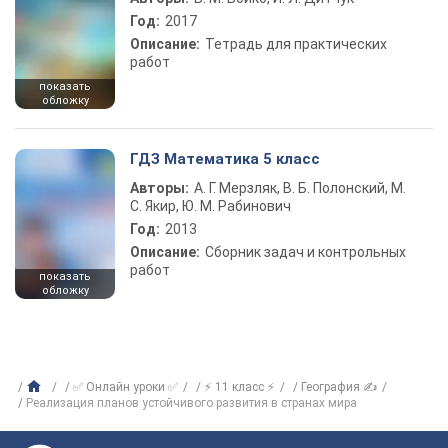
Год:
2017
Описание:
Тетрадь для практических
работ
показать
обложку
ГДЗ Математика 5 класс
Авторы:
А. Г. Мерзляк, В. Б. Полонский, М.
С. Якир, Ю. М. Рабинович
Год:
2013
Описание:
Сборник задач и контрольных
работ
показать
обложку
✅ Онлайн уроки ✅
⚡ 11 класс ⚡
География ✍
Реализация планов устойчивого развития в странах мира