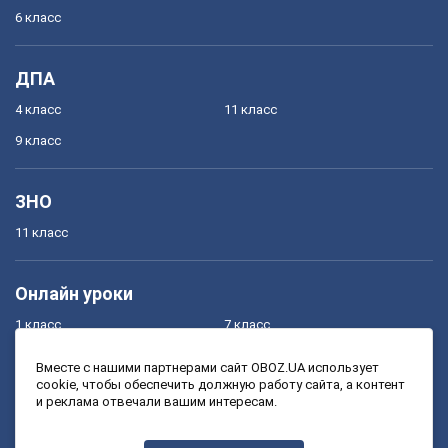
6 класс
ДПА
4 класс
11 класс
9 класс
ЗНО
11 класс
Онлайн уроки
1 класс
7 класс
2 класс
8 класс
Вместе с нашими партнерами сайт OBOZ.UA использует
cookie, чтобы обеспечить должную работу сайта, а контент
3 класс
9 класс
и реклама отвечали вашим интересам.
4 класс
10 класс