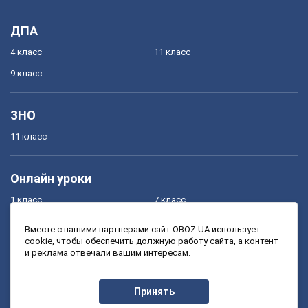
ДПА
4 класс
11 класс
9 класс
ЗНО
11 класс
Онлайн уроки
1 класс
7 класс
2 класс
8 класс
Вместе с нашими партнерами сайт OBOZ.UA использует
cookie, чтобы обеспечить должную работу сайта, а контент
3 класс
9 класс
и реклама отвечали вашим интересам.
4 класс
10 класс
5 класс
11 класс
Принять
6 класс