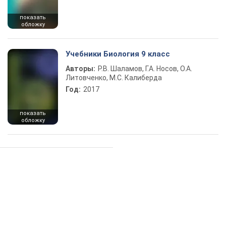
показать
обложку
Учебники Биология 9 класс
Авторы:
Р.В. Шаламов, Г.А. Носов, О.А.
Литовченко, М.С. Калиберда
Год:
2017
показать
обложку