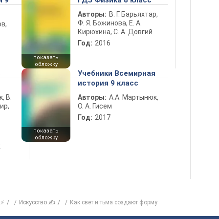
я 9
ГДЗ Физика 8 класс
Авторы:
В. Г. Барьяхтар,
Ф. Я. Божинова, Е. А.
в,
Кирюхина, С. А. Довгий
Год:
2016
показать
обложку
5
Учебники Всемирная
история 9 класс
к, В.
Авторы:
А.А. Мартынюк,
ир,
О. А. Гисем
Год:
2017
показать
обложку
х
 ⚡
Искусство ✍
Как свет и тьма создают форму