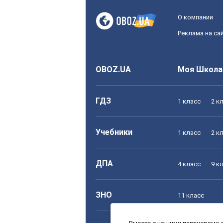
О компании
Реклама на са
OBOZ.UA
Моя Школа
ГДЗ
1 класс
2 к
Учебники
1 класс
2 к
ДПА
4 класс
9 к
ЗНО
11 класс