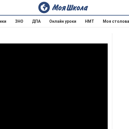
ики
ЗНО
ДПА
Онлайн уроки
НМТ
Моя столов