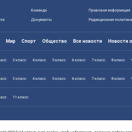
Команда
Правовая информация
йте
Документы
Редакционная политика
Мир
Спорт
Общество
Все новости
Новости 
ласс
3 класс
4 класс
5 класс
6 класс
7 класс
8 класс
ласс
3 класс
4 класс
5 класс
6 класс
7 класс
8 класс
ласс
11 класс