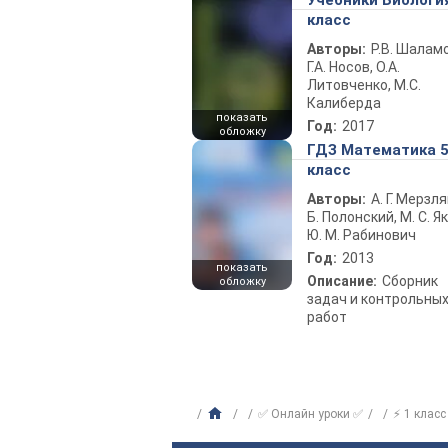
Учебники Биологи
класс
Авторы:
Р.В. Шаламо
Г.А. Носов, О.А.
Литовченко, М.С.
Калиберда
показать
Год:
2017
обложку
ГДЗ Математика 
класс
Авторы:
А. Г. Мерзля
Б. Полонский, М. С. Як
Ю. М. Рабинович
Год:
2013
показать
Описание:
Сборник
обложку
задач и контрольны
работ
✅ Онлайн уроки ✅
⚡ 1 класс