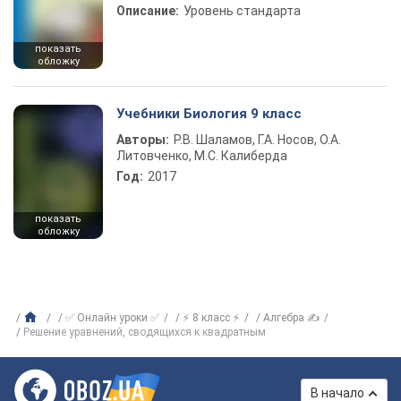
Описание:
Уровень стандарта
показать
обложку
Учебники Биология 9 класс
Авторы:
Р.В. Шаламов, Г.А. Носов, О.А.
Литовченко, М.С. Калиберда
Год:
2017
показать
обложку
✅ Онлайн уроки ✅
⚡ 8 класс ⚡
Алгебра ✍
Решение уравнений, сводящихся к квадратным
В начало