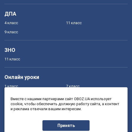
ДПА
4 класс
11 класс
9 класс
ЗНО
11 класс
Онлайн уроки
1 класс
7 класс
2 класс
8 класс
Вместе с нашими партнерами сайт OBOZ.UA использует
cookie, чтобы обеспечить должную работу сайта, а контент
3 класс
9 класс
и реклама отвечали вашим интересам.
4 класс
10 класс
5 класс
11 класс
Принять
6 класс