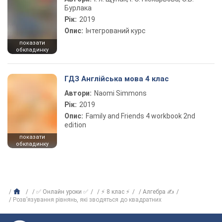
Бурлака
Рік:
2019
Опис:
Інтегрований курс
показати
обкладинку
ГДЗ Англійська мова 4 клас
Автори:
Naomi Simmons
Рік:
2019
Опис:
Family and Friends 4 workbook 2nd
edition
показати
обкладинку
✅ Онлайн уроки ✅
⚡ 8 клас ⚡
Алгебра ✍
Розв’язування рівнянь, які зводяться до квадратних