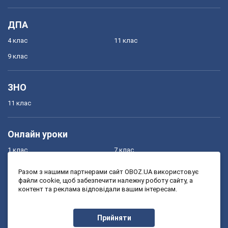
ДПА
4 клас
11 клас
9 клас
ЗНО
11 клас
Онлайн уроки
1 клас
7 клас
2 клас
8 клас
Разом з нашими партнерами сайт OBOZ.UA використовує
файли cookie, щоб забезпечити належну роботу сайту, а
3 клас
9 клас
контент та реклама відповідали вашим інтересам.
4 клас
10 клас
5 клас
11 клас
Прийняти