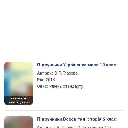
Підручники Українська мова 10 клас
Автори:
О. П. Глазова
Рік:
2018
Опис:
Рівень стандарту
показати
обкладинку
Підручники Всесвітня історія 6 клас
Автори:
І. Я. Щупак, І. О. Піскарьова, О.В.