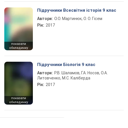
Підручники Всесвітня історія 9 клас
Автори:
О.О. Мартинюк, О. О. Гісем
Рік:
2017
показати
обкладинку
Підручники Біологія 9 клас
Автори:
Р.В. Шаламов, Г.А. Носов, О.А.
Литовченко, М.С. Каліберда
Рік:
2017
показати
обкладинку