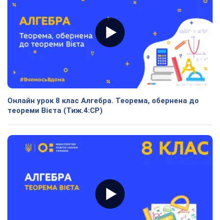
Онлайн урок 8 клас Алгебра. Теорема, обернена до
теореми Вієта (Тиж.4:СР)