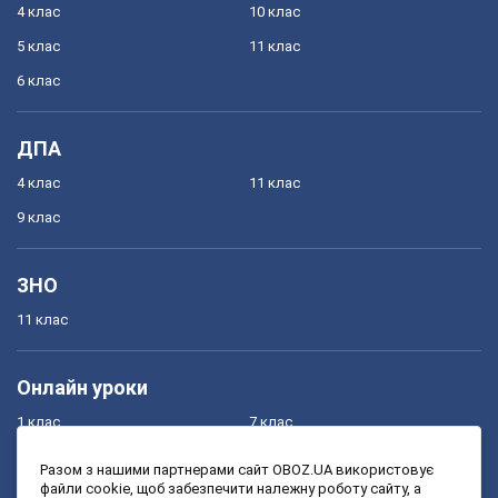
4 клас
10 клас
5 клас
11 клас
6 клас
ДПА
4 клас
11 клас
9 клас
ЗНО
11 клас
Онлайн уроки
1 клас
7 клас
2 клас
8 клас
Разом з нашими партнерами сайт OBOZ.UA використовує
файли cookie, щоб забезпечити належну роботу сайту, а
3 клас
9 клас