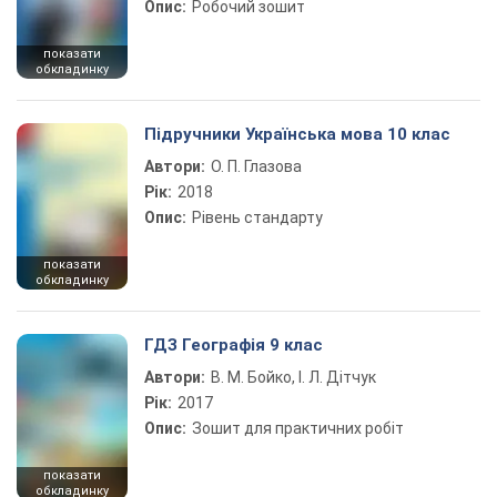
Опис:
Робочий зошит
показати
обкладинку
Підручники Українська мова 10 клас
Автори:
О. П. Глазова
Рік:
2018
Опис:
Рівень стандарту
показати
обкладинку
ГДЗ Географія 9 клас
Автори:
В. М. Бойко, І. Л. Дітчук
Рік:
2017
Опис:
Зошит для практичних робіт
показати
обкладинку