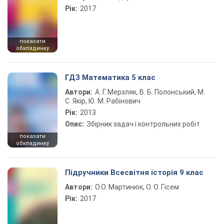
Рік:
2017
показати
обкладинку
ГДЗ Математика 5 клас
Автори:
А. Г. Мерзляк, В. Б. Полонський, М.
С. Якір, Ю. М. Рабінович
Рік:
2013
Опис:
Збірник задач і контрольних робіт
показати
обкладинку
Підручники Всесвітня історія 9 клас
Автори:
О.О. Мартинюк, О. О. Гісем
Рік:
2017