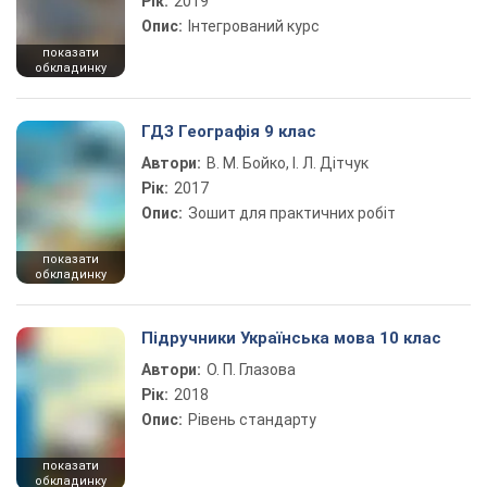
Рік:
2019
Опис:
Інтегрований курс
показати
обкладинку
ГДЗ Географія 9 клас
Автори:
В. М. Бойко, І. Л. Дітчук
Рік:
2017
Опис:
Зошит для практичних робіт
показати
обкладинку
Підручники Українська мова 10 клас
Автори:
О. П. Глазова
Рік:
2018
Опис:
Рівень стандарту
показати
обкладинку