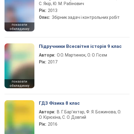
С. Якір, Ю. М. Рабінович
Рік:
2013
Опис:
Збірник задач і контрольних робіт
показати
обкладинку
Підручники Всесвітня історія 9 клас
Автори:
О.О. Мартинюк, О. О. Гісем
Рік:
2017
показати
обкладинку
ГДЗ Фізика 8 клас
Автори:
В. Г. Бар’яхтар, Ф. Я. Божинова, О.
О. Кірюхіна, С. О. Довгий
Рік:
2016