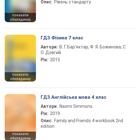
Опис:
Рівень стандарту
показати
обкладинку
ГДЗ Фізика 7 клас
Автори:
В. Г. Бар’яхтар, Ф. Я. Божинова, С.
О. Довгий
Рік:
2015
показати
обкладинку
ГДЗ Англійська мова 4 клас
Автори:
Naomi Simmons
Рік:
2019
Опис:
Family and Friends 4 workbook 2nd
edition
показати
обкладинку