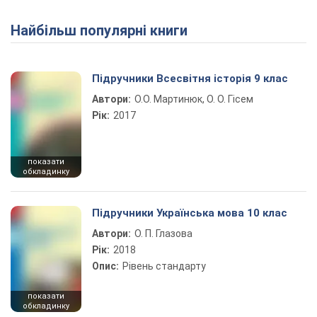
Найбільш популярні книги
Play Video
Підручники Всесвітня історія 9 клас
Автори:
О.О. Мартинюк, О. О. Гісем
Рік:
2017
показати
обкладинку
Підручники Українська мова 10 клас
Автори:
О. П. Глазова
Рік:
2018
Опис:
Рівень стандарту
показати
обкладинку