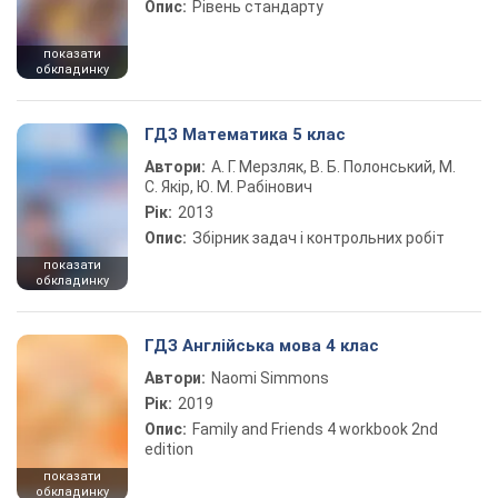
Опис:
Рівень стандарту
показати
обкладинку
ГДЗ Математика 5 клас
Автори:
А. Г. Мерзляк, В. Б. Полонський, М.
С. Якір, Ю. М. Рабінович
Рік:
2013
Опис:
Збірник задач і контрольних робіт
показати
обкладинку
ГДЗ Англійська мова 4 клас
Автори:
Naomi Simmons
Рік:
2019
Опис:
Family and Friends 4 workbook 2nd
edition
показати
обкладинку