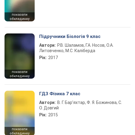
показати
обкладинку
Підручники Біологія 9 клас
Автори:
Р.В. Шаламов, Г.А. Носов, О.А.
Литовченко, М.С. Каліберда
Рік:
2017
показати
обкладинку
ГДЗ Фізика 7 клас
Автори:
В. Г. Бар’яхтар, Ф. Я. Божинова, С.
О. Довгий
Рік:
2015
показати
обкладинку