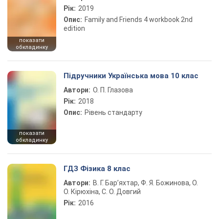
Рік:
2019
Опис:
Family and Friends 4 workbook 2nd
edition
показати
обкладинку
Підручники Українська мова 10 клас
Автори:
О. П. Глазова
Рік:
2018
Опис:
Рівень стандарту
показати
обкладинку
ГДЗ Фізика 8 клас
Автори:
В. Г. Бар’яхтар, Ф. Я. Божинова, О.
О. Кірюхіна, С. О. Довгий
Рік:
2016