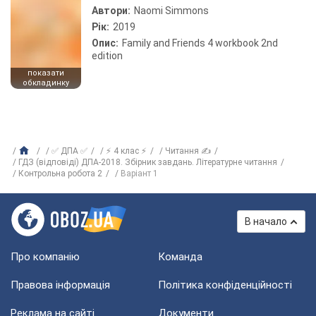
Автори:
Naomi Simmons
Рік:
2019
Опис:
Family and Friends 4 workbook 2nd
edition
показати
обкладинку
✅ ДПА ✅
⚡ 4 клас ⚡
Читання ✍
ГДЗ (відповіді) ДПА-2018. Збірник завдань. Літературне читання
Контрольна робота 2
Варіант 1
В начало
Про компанію
Команда
Правова інформація
Політика конфіденційності
Реклама на сайті
Документи