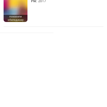
Рік:
2017
показати
обкладинку