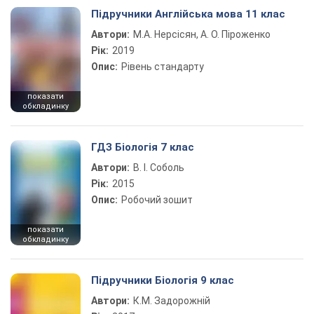
Підручники Англійська мова 11 клас
Автори:
М.А. Нерсісян, А. О. Піроженко
Рік:
2019
Опис:
Рівень стандарту
показати
обкладинку
ГДЗ Біологія 7 клас
Автори:
В. І. Соболь
Рік:
2015
Опис:
Робочий зошит
показати
обкладинку
Підручники Біологія 9 клас
Автори:
К.М. Задорожній