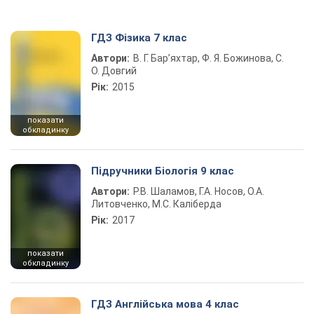
ГДЗ Фізика 7 клас
Автори:
В. Г. Бар’яхтар, Ф. Я. Божинова, С.
О. Довгий
Рік:
2015
показати
обкладинку
Підручники Біологія 9 клас
Автори:
Р.В. Шаламов, Г.А. Носов, О.А.
Литовченко, М.С. Каліберда
Рік:
2017
показати
обкладинку
ГДЗ Англійська мова 4 клас