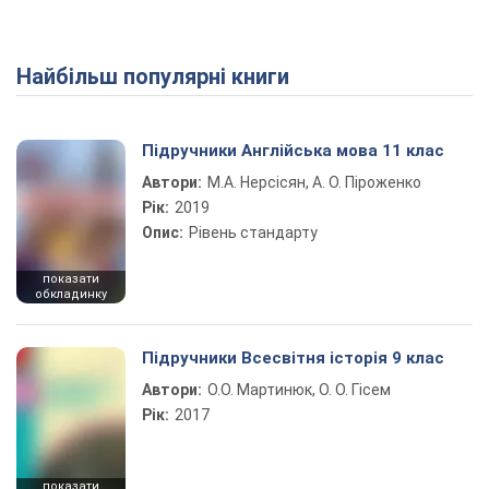
Найбільш популярні книги
Підручники Англійська мова 11 клас
Автори:
М.А. Нерсісян, А. О. Піроженко
Рік:
2019
Опис:
Рівень стандарту
показати
обкладинку
Підручники Всесвітня історія 9 клас
Автори:
О.О. Мартинюк, О. О. Гісем
Рік:
2017
показати