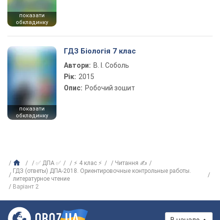
показати
обкладинку
ГДЗ Біологія 7 клас
Автори:
В. І. Соболь
Рік:
2015
Опис:
Робочий зошит
показати
обкладинку
✅ ДПА ✅
⚡ 4 клас ⚡
Читання ✍
ГДЗ (ответы) ДПА-2018. Ориентировочные контрольные работы.
литературное чтение
Варіант 2