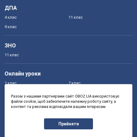
ДПА
4 клас
11 клас
9 клас
ЗНО
11 клас
Онлайн уроки
1 клас
7 клас
2 клас
8 клас
Разом з нашими партнерами сайт OBOZ.UA використовує
файли cookie, щоб забезпечити належну роботу сайту, а
3 клас
9 клас
контент та реклама відповідали вашим інтересам.
4 клас
10 клас
5 клас
11 клас
Прийняти
6 клас