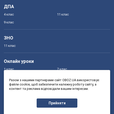
ДПА
4 клас
11 клас
9 клас
ЗНО
11 клас
Онлайн уроки
1 клас
7 клас
2 клас
8 клас
Разом з нашими партнерами сайт OBOZ.UA використовує
файли cookie, щоб забезпечити належну роботу сайту, а
3 клас
9 клас
контент та реклама відповідали вашим інтересам.
4 клас
10 клас
5 клас
11 клас
Прийняти
6 клас