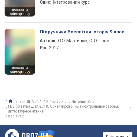
Опис:
Інтегрований курс
показати
обкладинку
Підручники Всесвітня історія 9 клас
Автори:
О.О. Мартинюк, О. О. Гісем
Рік:
2017
показати
обкладинку
✅ ДПА ✅
⚡ 4 клас ⚡
Читання ✍
ГДЗ (ответы) ДПА-2018. Ориентировочные контрольные работы.
литературное чтение
Варіант 21