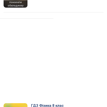
показати
обкладинку
ГДЗ Фізика 8 клас