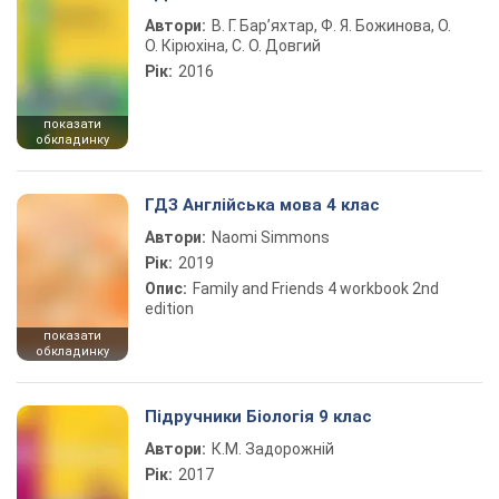
Автори:
В. Г. Бар’яхтар, Ф. Я. Божинова, О.
О. Кірюхіна, С. О. Довгий
Рік:
2016
показати
обкладинку
ГДЗ Англійська мова 4 клас
Автори:
Naomi Simmons
Рік:
2019
Опис:
Family and Friends 4 workbook 2nd
edition
показати
обкладинку
Підручники Біологія 9 клас
Автори:
К.М. Задорожній
Рік:
2017