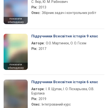
С. Якір, Ю. М. Рабінович
Рік:
2013
Опис:
Збірник задач і контрольних робіт
показати
обкладинку
Підручники Всесвітня історія 9 клас
Автори:
О.О. Мартинюк, О. О. Гісем
Рік:
2017
показати
обкладинку
Підручники Всесвітня історія 6 клас
Автори:
І. Я. Щупак, І. О. Піскарьова, О.В.
Бурлака
Рік:
2019
Опис:
Інтегрований курс