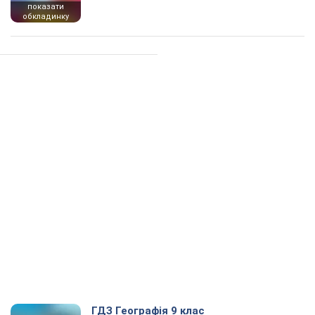
показати
обкладинку
ГДЗ Географія 9 клас