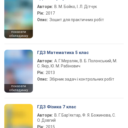
Автори:
В. М. Бойко, І. Л. Дітчук
Рік:
2017
Опис:
Зошит для практичних робіт
показати
обкладинку
ГДЗ Математика 5 клас
Автори:
А. Г. Мерзляк, В. Б. Полонський, М.
С. Якір, Ю. М. Рабінович
Рік:
2013
Опис:
Збірник задач і контрольних робіт
показати
обкладинку
ГДЗ Фізика 7 клас
Автори:
В. Г. Бар’яхтар, Ф. Я. Божинова, С.
О. Довгий
Рік:
2015