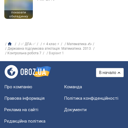
показати
обкладинку
✅ ДПА ✅
⚡ 4 клас ⚡
Математика ✍
Державна підсумкова атестація. Математика. 2013.
Контрольна робота 7
Варіант 1
В начало
Про компанію
Команда
Правова інформація
Політика конфіденційності
Реклама на сайті
Документи
Редакційна політика