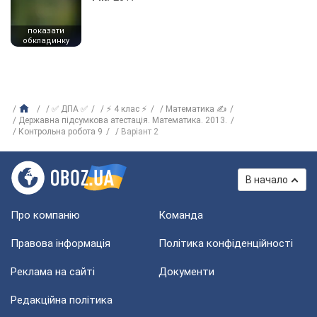
показати
обкладинку
✅ ДПА ✅
⚡ 4 клас ⚡
Математика ✍
Державна підсумкова атестація. Математика. 2013.
Контрольна робота 9
Варіант 2
В начало
Про компанію
Команда
Правова інформація
Політика конфіденційності
Реклама на сайті
Документи
Редакційна політика