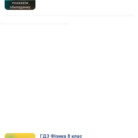
показати
обкладинку
ГДЗ Фізика 8 клас