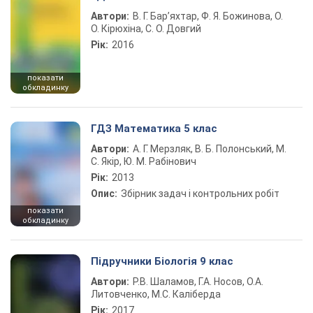
Автори:
В. Г. Бар’яхтар, Ф. Я. Божинова, О.
О. Кірюхіна, С. О. Довгий
Рік:
2016
показати
обкладинку
ГДЗ Математика 5 клас
Автори:
А. Г. Мерзляк, В. Б. Полонський, М.
С. Якір, Ю. М. Рабінович
Рік:
2013
Опис:
Збірник задач і контрольних робіт
показати
обкладинку
Підручники Біологія 9 клас
Автори:
Р.В. Шаламов, Г.А. Носов, О.А.
Литовченко, М.С. Каліберда
Рік:
2017