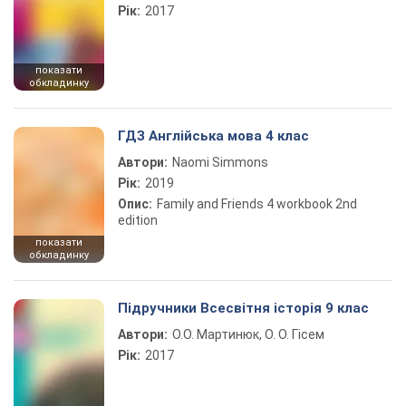
Рік:
2017
показати
обкладинку
ГДЗ Англійська мова 4 клас
Автори:
Naomi Simmons
Рік:
2019
Опис:
Family and Friends 4 workbook 2nd
edition
показати
обкладинку
Підручники Всесвітня історія 9 клас
Автори:
О.О. Мартинюк, О. О. Гісем
Рік:
2017