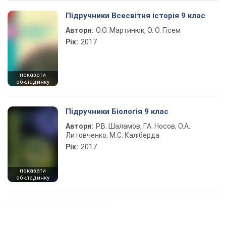
Підручники Всесвітня історія 9 клас
Автори:
О.О. Мартинюк, О. О. Гісем
Рік:
2017
показати
обкладинку
Підручники Біологія 9 клас
Автори:
Р.В. Шаламов, Г.А. Носов, О.А.
Литовченко, М.С. Каліберда
Рік:
2017
показати
обкладинку