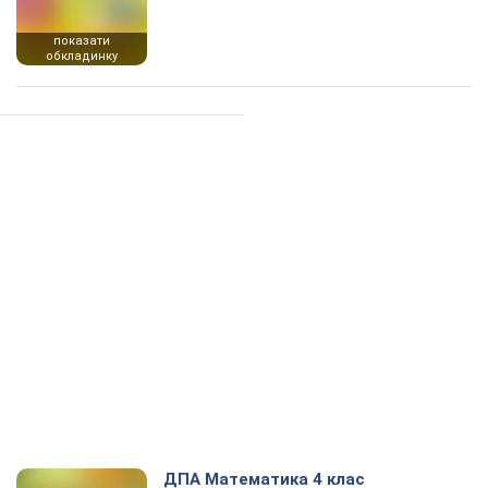
показати
обкладинку
ДПА Математика 4 клас