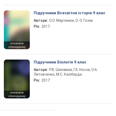
Підручники Всесвітня історія 9 клас
Автори:
О.О. Мартинюк, О. О. Гісем
Рік:
2017
показати
обкладинку
Підручники Біологія 9 клас
Автори:
Р.В. Шаламов, Г.А. Носов, О.А.
Литовченко, М.С. Каліберда
Рік:
2017
показати
обкладинку