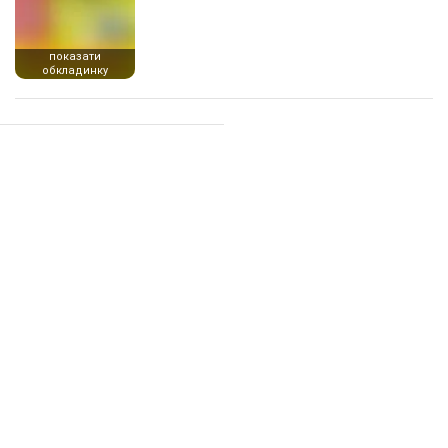
показати
обкладинку