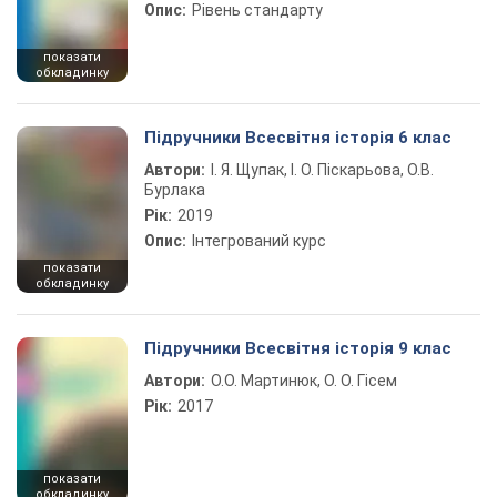
Опис:
Рівень стандарту
показати
обкладинку
Підручники Всесвітня історія 6 клас
Автори:
І. Я. Щупак, І. О. Піскарьова, О.В.
Бурлака
Рік:
2019
Опис:
Інтегрований курс
показати
обкладинку
Підручники Всесвітня історія 9 клас
Автори:
О.О. Мартинюк, О. О. Гісем
Рік:
2017
показати
обкладинку