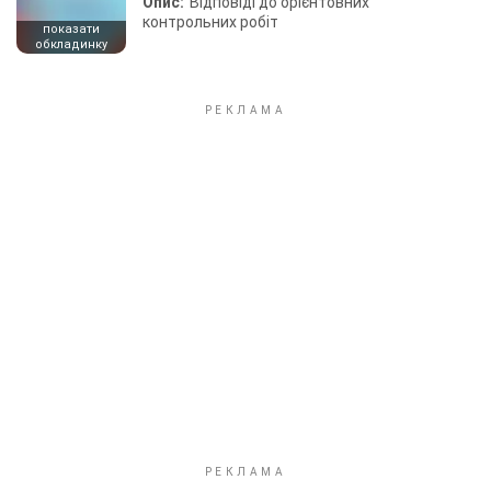
Опис:
Відповіді до орієнтовних
контрольних робіт
показати
обкладинку