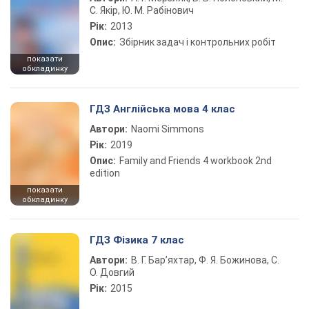
С. Якір, Ю. М. Рабінович
Рік:
2013
Опис:
Збірник задач і контрольних робіт
показати
обкладинку
ГДЗ Англійська мова 4 клас
Автори:
Naomi Simmons
Рік:
2019
Опис:
Family and Friends 4 workbook 2nd
edition
показати
обкладинку
ГДЗ Фізика 7 клас
Автори:
В. Г. Бар’яхтар, Ф. Я. Божинова, С.
О. Довгий
Рік:
2015