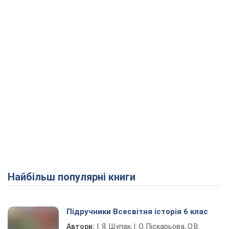
Play Video
Найбільш популярні книги
Підручники Всесвітня історія 6 клас
Автори:
І. Я. Щупак, І. О. Піскарьова, О.В.