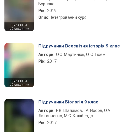
Бурлака
Рік:
2019
Опис:
Інтегрований курс
показати
обкладинку
Підручники Всесвітня історія 9 клас
Автори:
О.О. Мартинюк, О. О. Гісем
Рік:
2017
показати
обкладинку
Підручники Біологія 9 клас
Автори:
Р.В. Шаламов, Г.А. Носов, О.А.
Литовченко, М.С. Каліберда
Рік:
2017