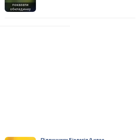
показати
обкладинку