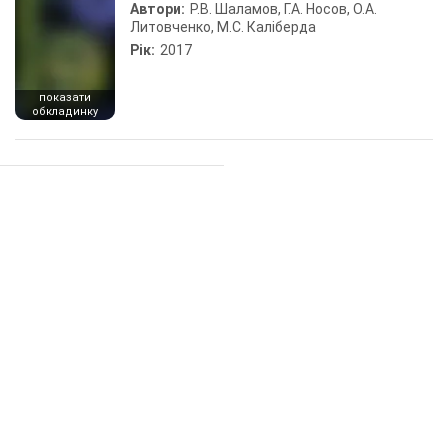
Автори:
Р.В. Шаламов, Г.А. Носов, О.А.
Литовченко, М.С. Каліберда
Рік:
2017
показати
обкладинку