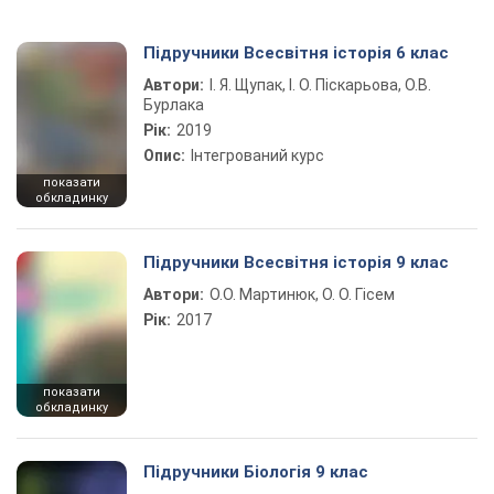
Підручники Всесвітня історія 6 клас
Автори:
І. Я. Щупак, І. О. Піскарьова, О.В.
Бурлака
Рік:
2019
Опис:
Інтегрований курс
показати
обкладинку
Підручники Всесвітня історія 9 клас
Автори:
О.О. Мартинюк, О. О. Гісем
Рік:
2017
показати
обкладинку
Підручники Біологія 9 клас