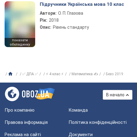
Підручники Українська мова 10 клас
Автори:
О. П. Глазова
Рік:
2018
Опис:
Рівень стандарту
показати
обкладинку
✅ ДПА ✅
⚡ 4 клас ⚡
Математика ✍
Бевз 2019
В начало
Про компанію
Команда
Правова інформація
Політика конфіденційності
Реклама на сайті
Документи