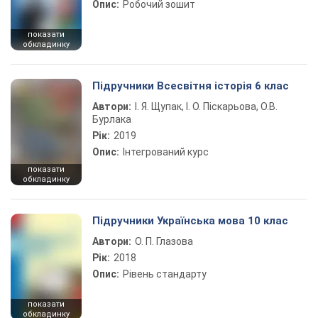
Опис:
Робочий зошит
показати
обкладинку
Підручники Всесвітня історія 6 клас
Автори:
І. Я. Щупак, І. О. Піскарьова, О.В.
Бурлака
Рік:
2019
Опис:
Інтегрований курс
показати
обкладинку
Підручники Українська мова 10 клас
Автори:
О. П. Глазова
Рік:
2018
Опис:
Рівень стандарту
показати
обкладинку