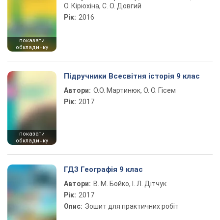
О. Кірюхіна, С. О. Довгий
Рік:
2016
показати
обкладинку
Підручники Всесвітня історія 9 клас
Автори:
О.О. Мартинюк, О. О. Гісем
Рік:
2017
показати
обкладинку
ГДЗ Географія 9 клас
Автори:
В. М. Бойко, І. Л. Дітчук
Рік:
2017
Опис:
Зошит для практичних робіт