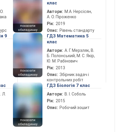
клас
 О.
Автори:
М.А. Нерсісян,
лака
А. О. Піроженко
Рік:
2019
показати
курс
обкладинку
Опис:
Рівень стандарту
ія 9
ГДЗ Математика 5
клас
Автори:
А. Г. Мерзляк, В.
Б. Полонський, М. С. Якір,
Ю. М. Рабінович
Рік:
2013
показати
Опис:
Збірник задач і
обкладинку
контрольних робіт
лас
ГДЗ Біологія 7 клас
. Л.
Автори:
В. І. Соболь
Рік:
2015
Опис:
Робочий зошит
показати
обкладинку