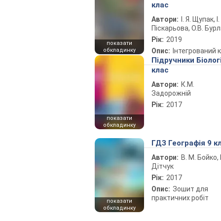
клас
Автори:
І. Я. Щупак, І.
Піскарьова, О.В. Бур
Рік:
2019
показати
обкладинку
Опис:
Інтегрований 
Підручники Біолог
клас
Автори:
К.М.
Задорожній
Рік:
2017
показати
обкладинку
ГДЗ Географія 9 к
Автори:
В. М. Бойко, І
Дітчук
Рік:
2017
Опис:
Зошит для
практичних робіт
показати
обкладинку