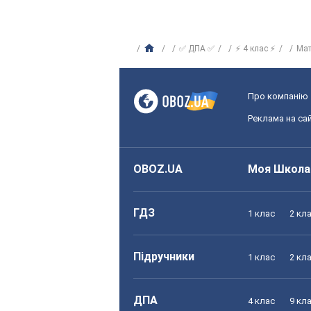
✅ ДПА ✅
⚡ 4 клас ⚡
Ма
Про компанію
Реклама на сай
OBOZ.UA
Моя Школа
ГДЗ
1 клас
2 кл
Підручники
1 клас
2 кл
ДПА
4 клас
9 кл