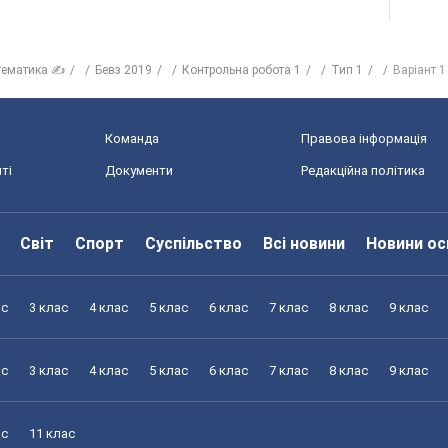
тематика ✍
Бевз 2019
Контрольна робота 1
Тип 1
Варіант 1
Команда
Правова інформація
ті
Документи
Редакційна політика
Світ
Спорт
Суспільство
Всі новини
Новини ос
ас
3 клас
4 клас
5 клас
6 клас
7 клас
8 клас
9 клас
ас
3 клас
4 клас
5 клас
6 клас
7 клас
8 клас
9 клас
ас
11 клас