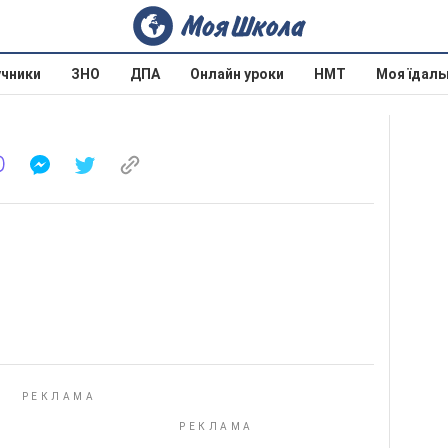
учники
ЗНО
ДПА
Онлайн уроки
НМТ
Моя їдаль