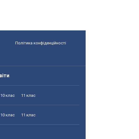
Політика конфіденційності
віти
10 клас
11 клас
10 клас
11 клас