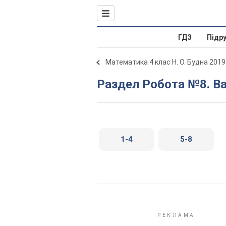
ГДЗ
Підр
Математика 4 клас Н. О. Будна 2019
Раздел Робота №8. В
1-4
5-8