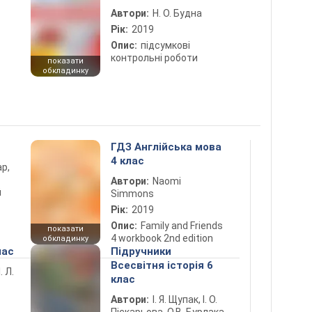
Автори:
Н. О. Будна
Рік:
2019
Опис:
підсумкові
контрольні роботи
показати
обкладинку
ГДЗ Англійська мова
4 клас
ар,
Автори:
Naomi
й
Simmons
Рік:
2019
Опис:
Family and Friends
показати
4 workbook 2nd edition
обкладинку
лас
Підручники
Всесвітня історія 6
. Л.
клас
Автори:
І. Я. Щупак, І. О.