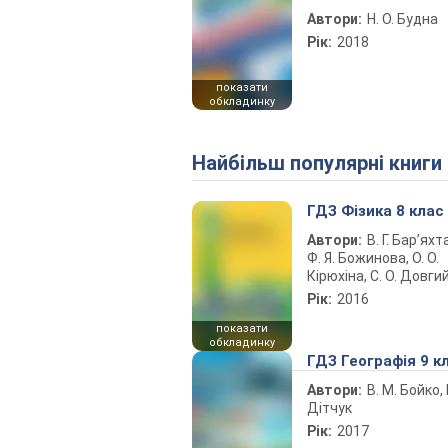
Автори:
Н. О. Будна
Рік:
2018
показати
обкладинку
Найбільш популярні книги
ГДЗ Фізика 8 клас
Автори:
В. Г. Бар’яхт
Ф. Я. Божинова, О. О.
Кірюхіна, С. О. Довги
Рік:
2016
показати
обкладинку
ГДЗ Географія 9 к
Автори:
В. М. Бойко, І
Дітчук
Рік:
2017