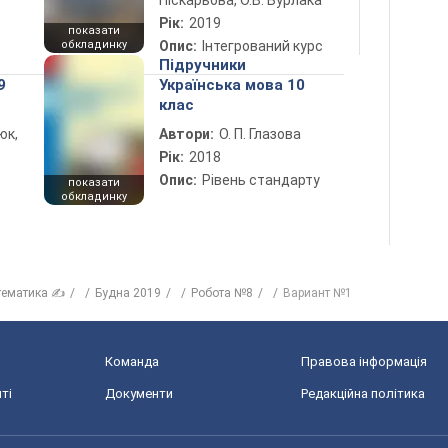
Піскарьова, О.В. Бурлака
Рік:
2019
показати
обкладинку
Опис:
Інтегрований курс
Підручники
9
Українська мова 10
клас
юк,
Автори:
О. П. Глазова
Рік:
2018
Опис:
Рівень стандарту
показати
обкладинку
тематика ✍
Будна 2019
Робота №8
Вариант №1
Команда
Правова інформація
ті
Документи
Редакційна політика