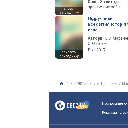
Опис:
Зошит для
практичних робіт
показати
обкладинку
Підручники
Всесвітня історія 
клас
Автори:
О.О. Мартин
О. О. Гісем
Рік:
2017
показати
обкладинку
✅ ДПА ✅
⚡ 4 клас ⚡
Ма
Про компанію
Реклама на сай