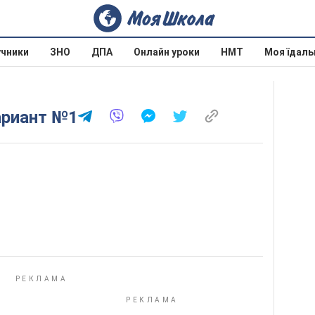
учники
ЗНО
ДПА
Онлайн уроки
НМТ
Моя їдаль
ариант №1