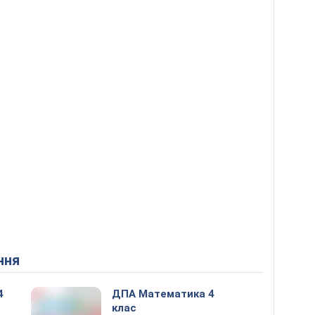
ння
4
ДПА Математика 4
клас