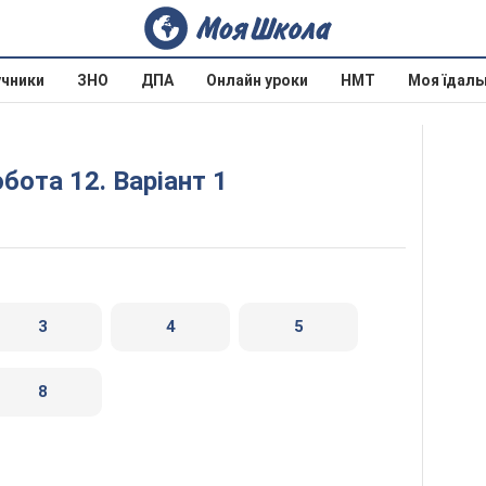
учники
ЗНО
ДПА
Онлайн уроки
НМТ
Моя їдаль
бота 12. Варіант 1
3
4
5
8