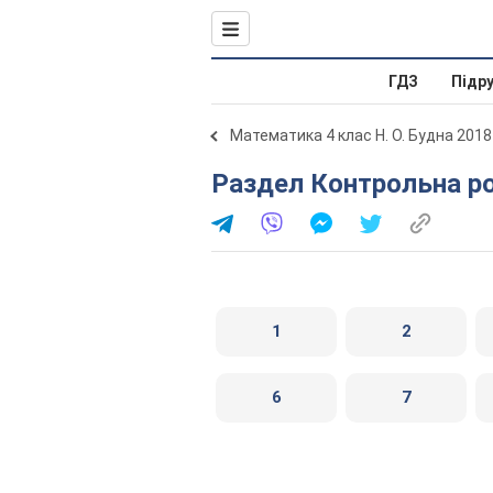
ГДЗ
Підр
Математика 4 клас Н. О. Будна 2018
Раздел Контрольна ро
1
2
6
7