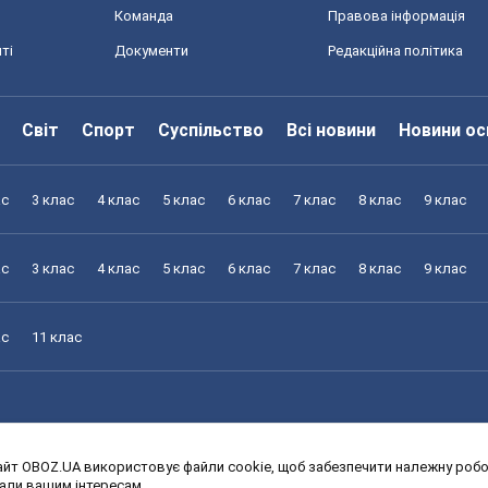
Команда
Правова інформація
ті
Документи
Редакційна політика
Світ
Спорт
Суспільство
Всі новини
Новини ос
ас
3 клас
4 клас
5 клас
6 клас
7 клас
8 клас
9 клас
ас
3 клас
4 клас
5 клас
6 клас
7 клас
8 клас
9 клас
ас
11 клас
йт OBOZ.UA використовує файли cookie, щоб забезпечити належну робот
ас
3 клас
4 клас
5 клас
6 клас
7 клас
8 клас
9 клас
дали вашим інтересам.