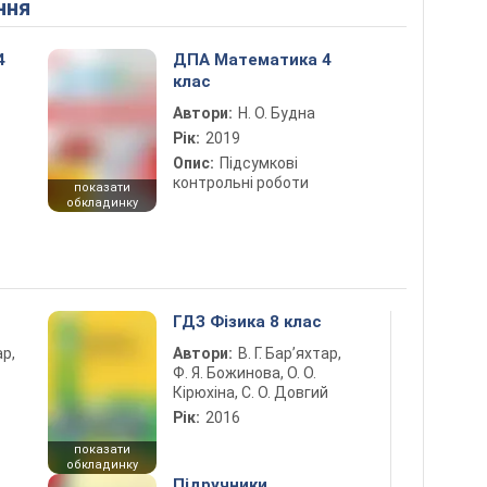
ння
4
ДПА Математика 4
клас
Автори:
Н. О. Будна
Рік:
2019
Опис:
Підсумкові
контрольні роботи
показати
обкладинку
ГДЗ Фізика 8 клас
ар,
Автори:
В. Г. Бар’яхтар,
Ф. Я. Божинова, О. О.
Кірюхіна, С. О. Довгий
Рік:
2016
показати
обкладинку
Підручники