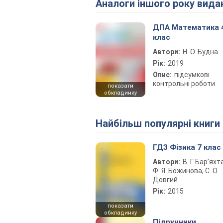
Аналоги іншого року вида
ДПА Математика 
клас
Автори:
Н. О. Будна
Рік:
2019
Опис:
підсумкові
контрольні роботи
показати
обкладинку
Найбільш популярні книги
ГДЗ Фізика 7 клас
Автори:
В. Г. Бар’яхт
Ф. Я. Божинова, С. О.
Довгий
Рік:
2015
показати
обкладинку
Підручники