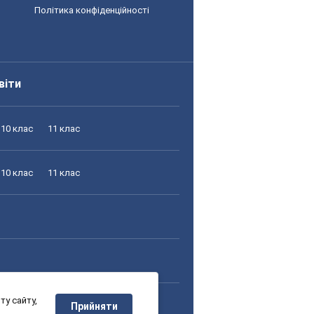
Політика конфіденційності
віти
10 клас
11 клас
10 клас
11 клас
у сайту,
10 клас
11 клас
Прийняти