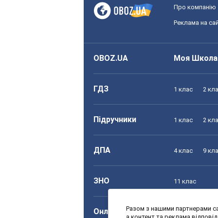
Про компанію
Реклама на сай
OBOZ.UA
Моя Школа
ГДЗ
1 клас
2 кл
Підручники
1 клас
2 кл
ДПА
4 клас
9 кл
ЗНО
11 клас
Разом з нашими партнерами са
Онлайн уроки
1 клас
2 кл
а контент та реклама відпові