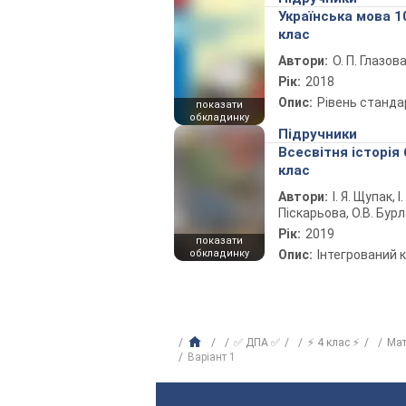
Українська мова 1
клас
Автори:
О. П. Глазов
Рік:
2018
Опис:
Рівень станда
показати
обкладинку
Підручники
Всесвітня історія 
клас
Автори:
І. Я. Щупак, І.
Піскарьова, О.В. Бур
Рік:
2019
показати
обкладинку
Опис:
Інтегрований 
✅ ДПА ✅
⚡ 4 клас ⚡
Ма
Варіант 1