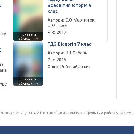
0
Всесвітня історія 9
клас
а
Автори:
О.О. Мартинюк,
О. О. Гісем
Рік:
2017
рту
показати
обкладинку
ГДЗ Біологія 7 клас
6
Автори:
В. І. Соболь
Рік:
2015
 О.
Опис:
Робочий зошит
лака
показати
курс
обкладинку
тематика ✍
ДПА-2018. Ответы к итоговым контрольным работам. Матема