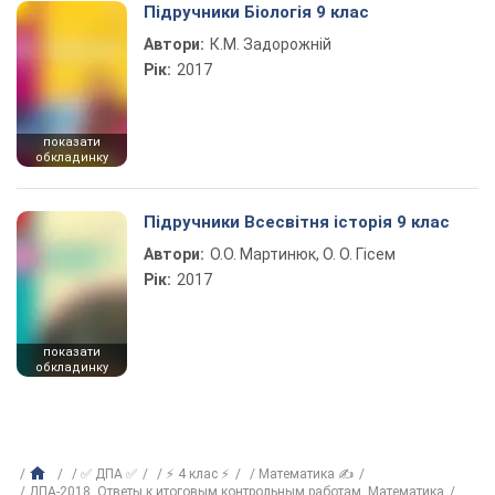
Підручники Біологія 9 клас
Автори:
К.М. Задорожній
Рік:
2017
показати
обкладинку
Підручники Всесвітня історія 9 клас
Автори:
О.О. Мартинюк, О. О. Гісем
Рік:
2017
показати
обкладинку
✅ ДПА ✅
⚡ 4 клас ⚡
Математика ✍
ДПА-2018. Ответы к итоговым контрольным работам. Математика