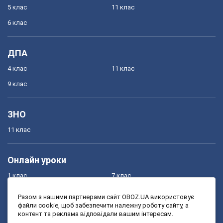
5 клас
11 клас
6 клас
ДПА
4 клас
11 клас
9 клас
ЗНО
11 клас
Онлайн уроки
1 клас
7 клас
2 клас
8 клас
Разом з нашими партнерами сайт OBOZ.UA використовує
файли cookie, щоб забезпечити належну роботу сайту, а
3 клас
9 клас
контент та реклама відповідали вашим інтересам.
4 клас
10 клас