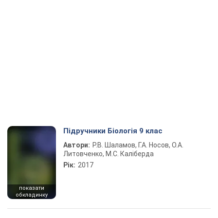
Підручники Біологія 9 клас
Автори:
Р.В. Шаламов, Г.А. Носов, О.А.
Литовченко, М.С. Каліберда
Рік:
2017
показати
обкладинку