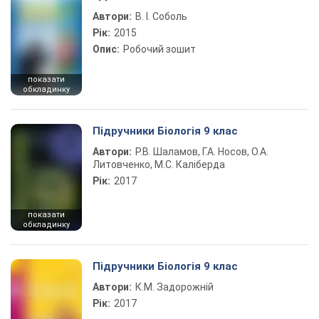
Автори:
В. І. Соболь
Рік:
2015
Опис:
Робочий зошит
показати
обкладинку
Підручники Біологія 9 клас
Автори:
Р.В. Шаламов, Г.А. Носов, О.А.
Литовченко, М.С. Каліберда
Рік:
2017
показати
обкладинку
Підручники Біологія 9 клас
Автори:
К.М. Задорожній
Рік:
2017