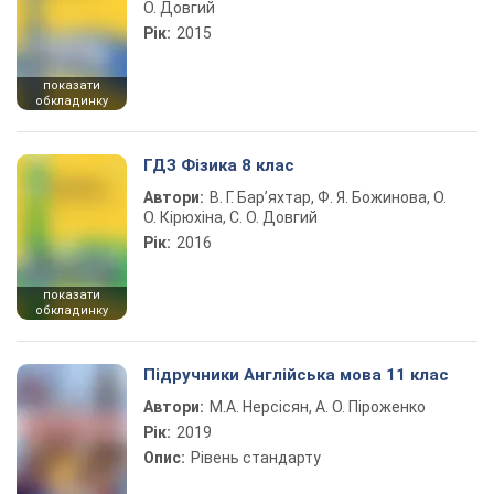
О. Довгий
Рік:
2015
показати
обкладинку
ГДЗ Фізика 8 клас
Автори:
В. Г. Бар’яхтар, Ф. Я. Божинова, О.
О. Кірюхіна, С. О. Довгий
Рік:
2016
показати
обкладинку
Підручники Англійська мова 11 клас
Автори:
М.А. Нерсісян, А. О. Піроженко
Рік:
2019
Опис:
Рівень стандарту