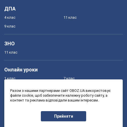
ДПА
4 клас
11 клас
9 клас
ЗНО
11 клас
Онлайн уроки
1 клас
7 клас
2 клас
8 клас
Разом з нашими партнерами сайт OBOZ.UA використовує
файли cookie, щоб забезпечити належну роботу сайту, а
3 клас
9 клас
контент та реклама відповідали вашим інтересам.
4 клас
10 клас
5 клас
11 клас
Прийняти
6 клас