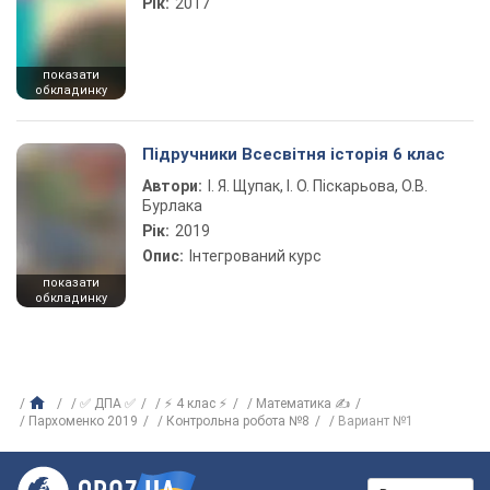
Рік:
2017
показати
обкладинку
Підручники Всесвітня історія 6 клас
Автори:
І. Я. Щупак, І. О. Піскарьова, О.В.
Бурлака
Рік:
2019
Опис:
Інтегрований курс
показати
обкладинку
✅ ДПА ✅
⚡ 4 клас ⚡
Математика ✍
Пархоменко 2019
Контрольна робота №8
Вариант №1