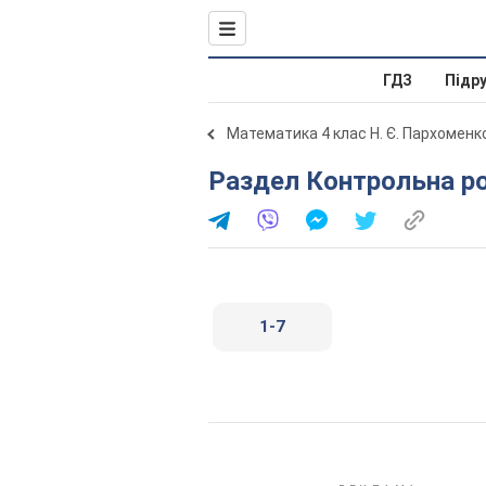
ГДЗ
Підр
Математика 4 клас Н. Є. Пархоменк
Раздел Контрольна р
1-7