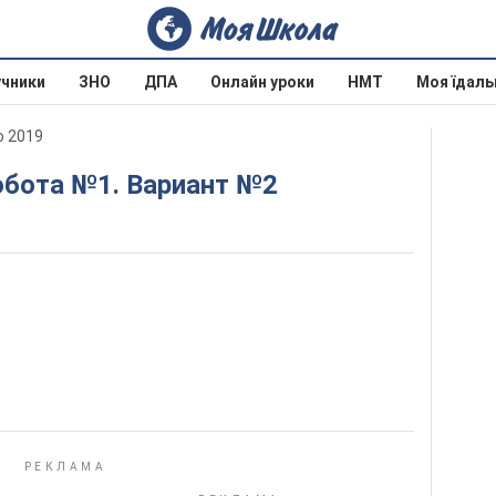
учники
ЗНО
ДПА
Онлайн уроки
НМТ
Моя їдаль
о 2019
обота №1. Вариант №2