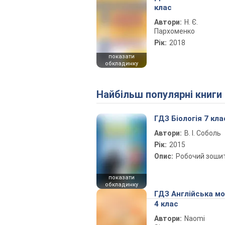
клас
Автори:
Н. Є.
Пархоменко
Рік:
2018
показати
обкладинку
Найбільш популярні книги
ГДЗ Біологія 7 кла
Автори:
В. І. Соболь
Рік:
2015
Опис:
Робочий зоши
показати
обкладинку
ГДЗ Англійська м
4 клас
Автори:
Naomi