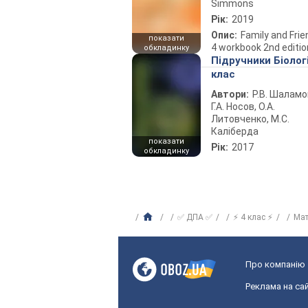
Simmons
Рік:
2019
Опис:
Family and Fri
показати
4 workbook 2nd editio
обкладинку
Підручники Біолог
клас
Автори:
Р.В. Шаламо
Г.А. Носов, О.А.
Литовченко, М.С.
Каліберда
показати
Рік:
2017
обкладинку
✅ ДПА ✅
⚡ 4 клас ⚡
Ма
Про компанію
Реклама на сай