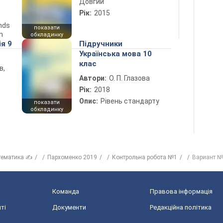
Довгий
Рік:
2015
ends
показати
n
обкладинку
ія 9
Підручники
Українська мова 10
клас
в,
Автори:
О. П. Глазова
Рік:
2018
Опис:
Рівень стандарту
показати
обкладинку
тематика ✍
Пархоменко 2019
Контрольна робота №1
Вариант 
Команда
Правова інформація
ті
Документи
Редакційна політика