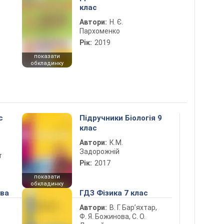
клас
Автори:
Н. Є.
Пархоменко
Рік:
2019
показати
обкладинку
с
Підручники Біологія 9
клас
Автори:
К.М.
Задорожній
т
Рік:
2017
показати
обкладинку
ова
ГДЗ Фізика 7 клас
Автори:
В. Г. Бар’яхтар,
Ф. Я. Божинова, С. О.