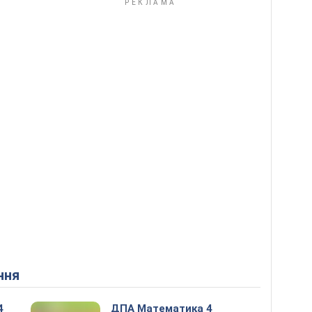
ння
4
ДПА Математика 4