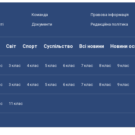
Команда
Правова інформація
ті
Документи
Редакційна політика
Світ
Спорт
Суспільство
Всі новини
Новини ос
ас
3 клас
4 клас
5 клас
6 клас
7 клас
8 клас
9 клас
ас
3 клас
4 клас
5 клас
6 клас
7 клас
8 клас
9 клас
ас
11 клас