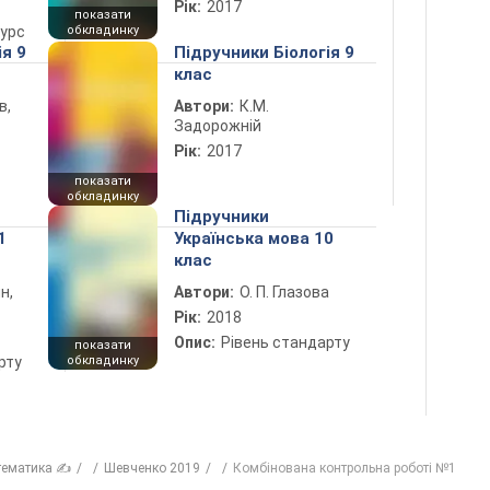
Рік:
2017
показати
курс
обкладинку
ія 9
Підручники Біологія 9
клас
в,
Автори:
К.М.
Задорожній
Рік:
2017
показати
обкладинку
Підручники
1
Українська мова 10
клас
н,
Автори:
О. П. Глазова
Рік:
2018
Опис:
Рівень стандарту
показати
рту
обкладинку
тематика ✍
Шевченко 2019
Комбінована контрольна роботі №1