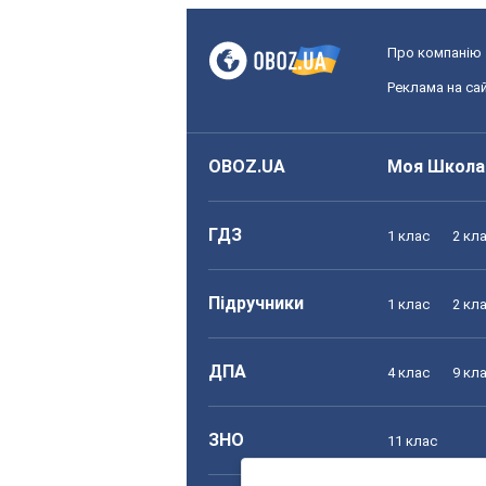
Про компанію
Реклама на сай
OBOZ.UA
Моя Школа
ГДЗ
1 клас
2 кл
Підручники
1 клас
2 кл
ДПА
4 клас
9 кл
ЗНО
11 клас