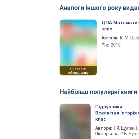
Аналоги іншого року вида
ДПА Математик
клас
Автори:
К. М. Ше
Рік:
2018
показати
обкладинку
Найбільш популярні книги
Підручники
Всесвітня історія 
клас
Автори:
І. Я. Щупак, І.
Піскарьова, О.В. Бур