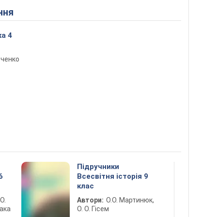
ння
а 4
вченко
Підручники
6
Всесвітня історія 9
клас
 О.
Автори:
О.О. Мартинюк,
лака
О. О. Гісем