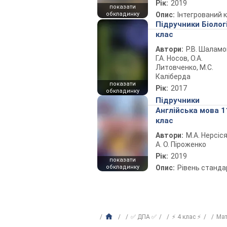
Рік:
2019
показати
обкладинку
Опис:
Інтегрований 
Підручники Біолог
клас
Автори:
Р.В. Шаламо
Г.А. Носов, О.А.
Литовченко, М.С.
Каліберда
показати
Рік:
2017
обкладинку
Підручники
Англійська мова 1
клас
Автори:
М.А. Нерсіся
А. О. Піроженко
Рік:
2019
показати
обкладинку
Опис:
Рівень станда
✅ ДПА ✅
⚡ 4 клас ⚡
Ма