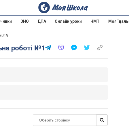
учники
ЗНО
ДПА
Онлайн уроки
НМТ
Моя їдаль
 2019
ьна роботі №1