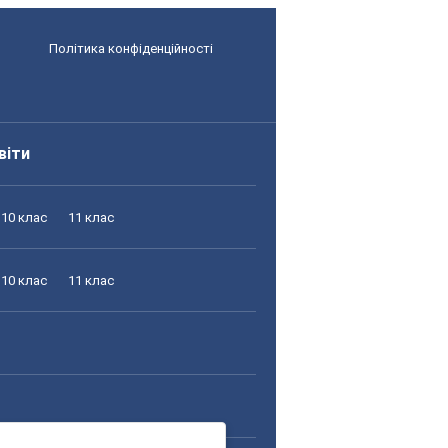
Політика конфіденційності
віти
10 клас
11 клас
10 клас
11 клас