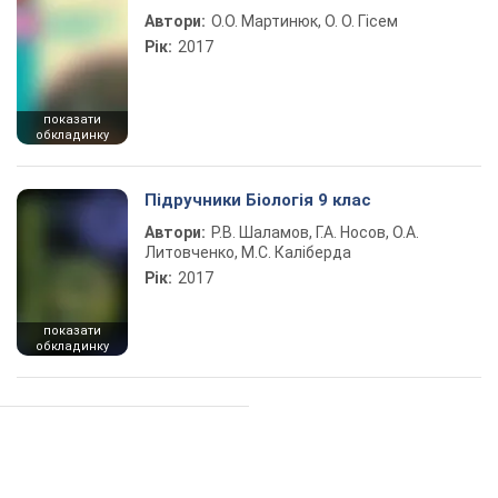
Автори:
О.О. Мартинюк, О. О. Гісем
Рік:
2017
показати
обкладинку
Підручники Біологія 9 клас
Автори:
Р.В. Шаламов, Г.А. Носов, О.А.
Литовченко, М.С. Каліберда
Рік:
2017
показати
обкладинку