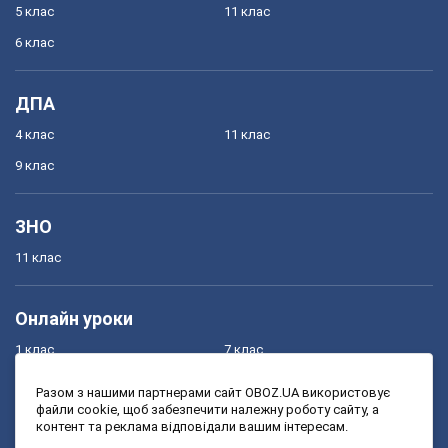
5 клас
11 клас
6 клас
ДПА
4 клас
11 клас
9 клас
ЗНО
11 клас
Онлайн уроки
1 клас
7 клас
2 клас
8 клас
Разом з нашими партнерами сайт OBOZ.UA використовує
файли cookie, щоб забезпечити належну роботу сайту, а
3 клас
9 клас
контент та реклама відповідали вашим інтересам.
4 клас
10 клас