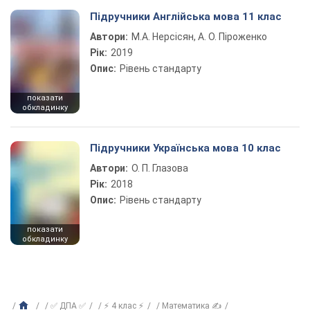
Підручники Англійська мова 11 клас
Автори:
М.А. Нерсісян, А. О. Піроженко
Рік:
2019
Опис:
Рівень стандарту
показати
обкладинку
Підручники Українська мова 10 клас
Автори:
О. П. Глазова
Рік:
2018
Опис:
Рівень стандарту
показати
обкладинку
✅ ДПА ✅
⚡ 4 клас ⚡
Математика ✍