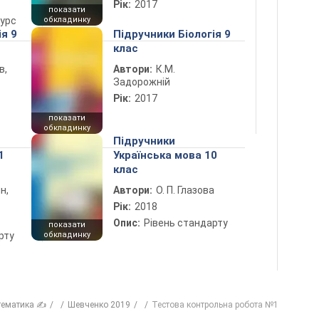
Рік:
2017
показати
курс
обкладинку
ія 9
Підручники Біологія 9
клас
в,
Автори:
К.М.
Задорожній
Рік:
2017
показати
обкладинку
Підручники
1
Українська мова 10
клас
н,
Автори:
О. П. Глазова
Рік:
2018
Опис:
Рівень стандарту
показати
рту
обкладинку
тематика ✍
Шевченко 2019
Тестова контрольна робота №1