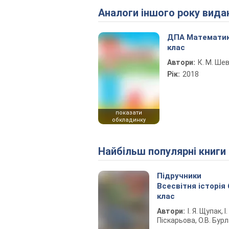
Аналоги іншого року вида
ДПА Математик
клас
Автори:
К. М. Ше
Рік:
2018
показати
обкладинку
Найбільш популярні книги
Підручники
Всесвітня історія 
клас
Автори:
І. Я. Щупак, І.
Піскарьова, О.В. Бур