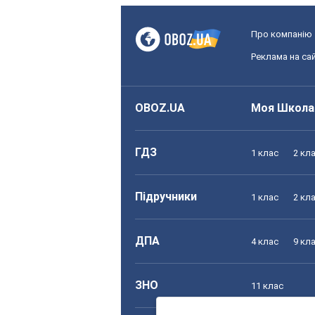
Про компанію
Реклама на сай
OBOZ.UA
Моя Школа
ГДЗ
1 клас
2 кл
Підручники
1 клас
2 кл
ДПА
4 клас
9 кл
ЗНО
11 клас