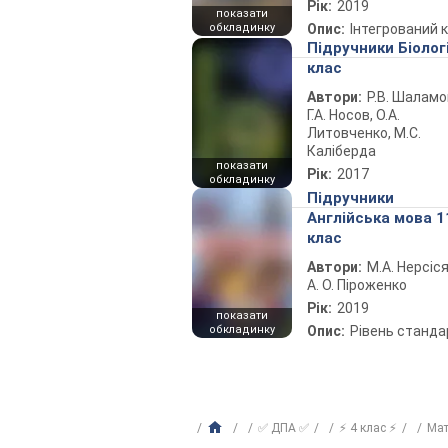
Рік:
2019
показати
обкладинку
Опис:
Інтегрований 
Підручники Біолог
клас
Автори:
Р.В. Шаламо
Г.А. Носов, О.А.
Литовченко, М.С.
Каліберда
показати
Рік:
2017
обкладинку
Підручники
Англійська мова 1
клас
Автори:
М.А. Нерсіся
А. О. Піроженко
Рік:
2019
показати
обкладинку
Опис:
Рівень станда
✅ ДПА ✅
⚡ 4 клас ⚡
Ма