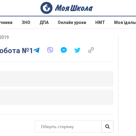
учники
ЗНО
ДПА
Онлайн уроки
НМТ
Моя їдаль
 2019
робота №1