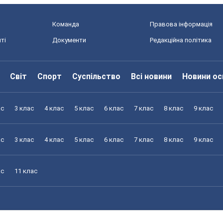
Команда
Правова інформація
ті
Документи
Редакційна політика
Світ
Спорт
Суспільство
Всі новини
Новини ос
ас
3 клас
4 клас
5 клас
6 клас
7 клас
8 клас
9 клас
ас
3 клас
4 клас
5 клас
6 клас
7 клас
8 клас
9 клас
ас
11 клас