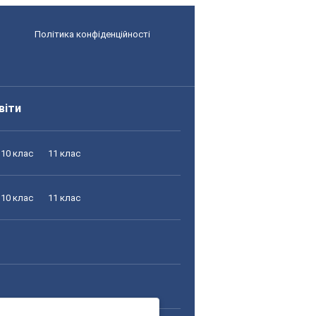
Політика конфіденційності
віти
10 клас
11 клас
10 клас
11 клас