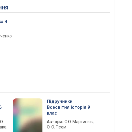
ння
а 4
вченко
Підручники
6
Всесвітня історія 9
клас
 О.
Автори:
О.О. Мартинюк,
лака
О. О. Гісем