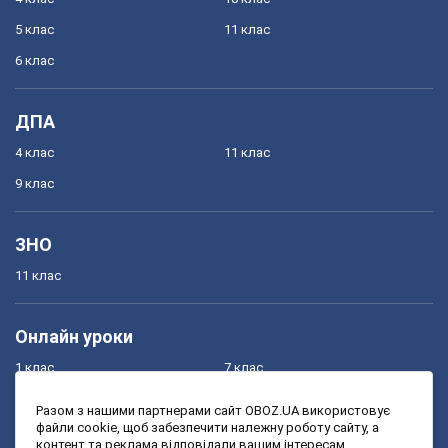
5 клас
11 клас
6 клас
ДПА
4 клас
11 клас
9 клас
ЗНО
11 клас
Онлайн уроки
1 клас
7 клас
2 клас
8 клас
Разом з нашими партнерами сайт OBOZ.UA використовує
файли cookie, щоб забезпечити належну роботу сайту, а
3 клас
9 клас
контент та реклама відповідали вашим інтересам.