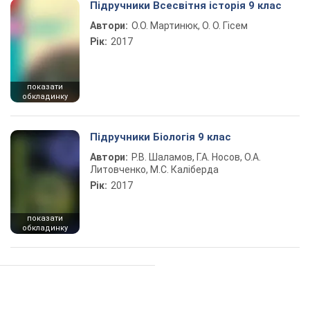
Підручники Всесвітня історія 9 клас
Автори:
О.О. Мартинюк, О. О. Гісем
Рік:
2017
показати
обкладинку
Підручники Біологія 9 клас
Автори:
Р.В. Шаламов, Г.А. Носов, О.А.
Литовченко, М.С. Каліберда
Рік:
2017
показати
обкладинку