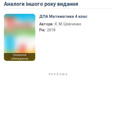
Аналоги іншого року видання
Play Video
ДПА Математика 4 клас
Автори:
К. М. Шевченко
Рік:
2018
показати
обкладинку