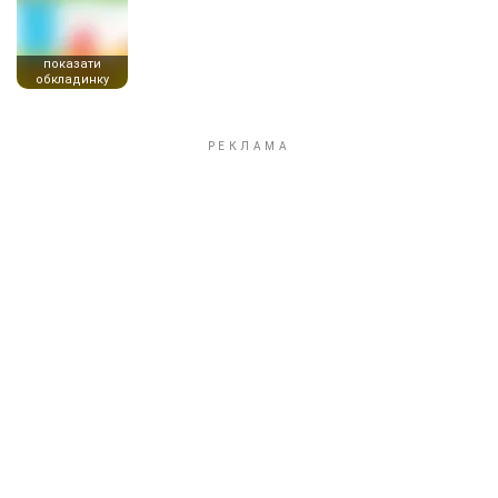
показати
обкладинку