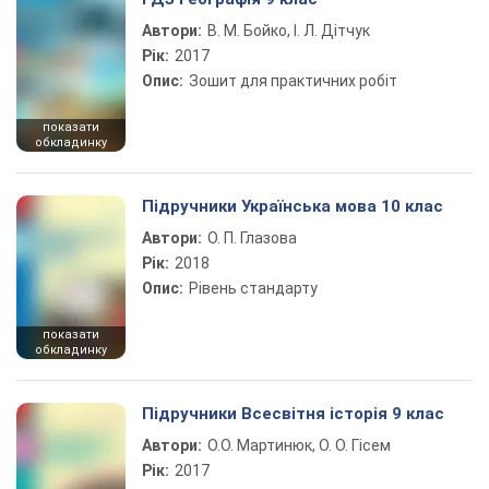
Автори:
В. М. Бойко, І. Л. Дітчук
Рік:
2017
Опис:
Зошит для практичних робіт
показати
обкладинку
Підручники Українська мова 10 клас
Автори:
О. П. Глазова
Рік:
2018
Опис:
Рівень стандарту
показати
обкладинку
Підручники Всесвітня історія 9 клас
Автори:
О.О. Мартинюк, О. О. Гісем
Рік:
2017