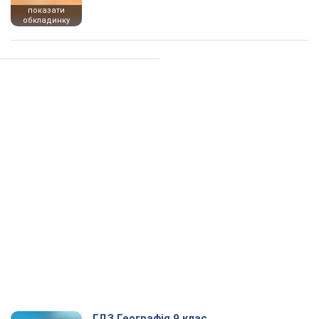
показати
обкладинку
ГДЗ Географія 9 клас