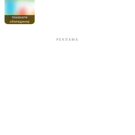
показати
обкладинку