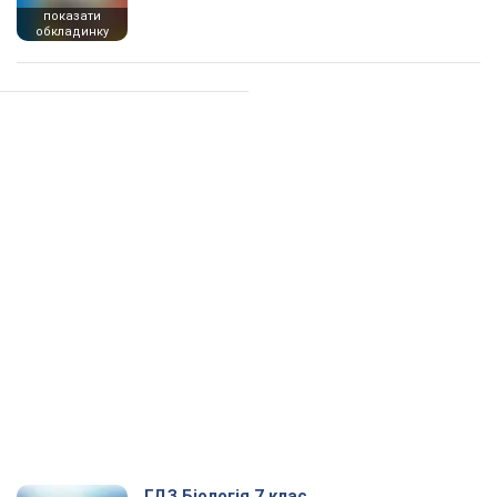
показати
обкладинку
ГДЗ Біологія 7 клас