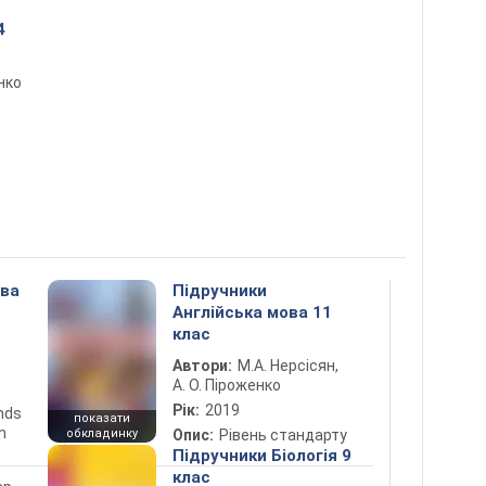
4
нко
ова
Підручники
Англійська мова 11
клас
Автори:
М.А. Нерсісян,
А. О. Піроженко
Рік:
2019
ends
показати
n
обкладинку
Опис:
Рівень стандарту
Підручники Біологія 9
клас