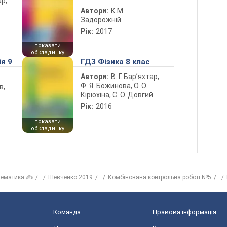
ар,
Автори:
К.М.
Задорожній
Рік:
2017
показати
обкладинку
ія 9
ГДЗ Фізика 8 клас
Автори:
В. Г. Бар’яхтар,
Ф. Я. Божинова, О. О.
в,
Кірюхіна, С. О. Довгий
Рік:
2016
показати
обкладинку
тематика ✍
Шевченко 2019
Комбінована контрольна роботі №5
Команда
Правова інформація