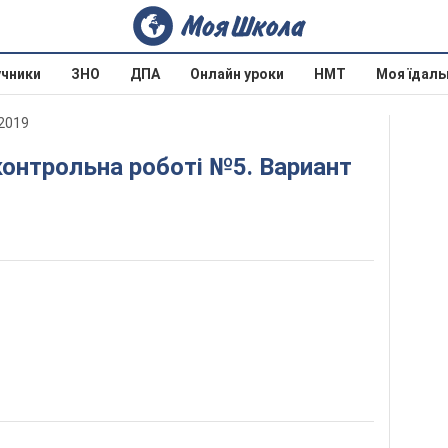
учники
ЗНО
ДПА
Онлайн уроки
НМТ
Моя їдаль
 2019