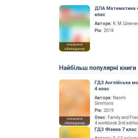
ДПА Математика 
клас
Автори:
К. М. Шевче
Рік:
2018
показати
обкладинку
Найбільш популярні книги
ГДЗ Англійська м
4 клас
Автори:
Naomi
Simmons
Рік:
2019
Опис:
Family and Fri
показати
4 workbook 2nd editio
обкладинку
ГДЗ Фізика 7 клас