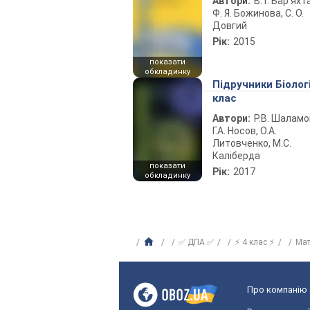
Автори:
В. Г. Бар’яхт
Ф. Я. Божинова, С. О.
Довгий
Рік:
2015
показати
обкладинку
Підручники Біолог
клас
Автори:
Р.В. Шаламо
Г.А. Носов, О.А.
Литовченко, М.С.
Каліберда
показати
Рік:
2017
обкладинку
✅ ДПА ✅
⚡ 4 клас ⚡
Ма
Про компанію