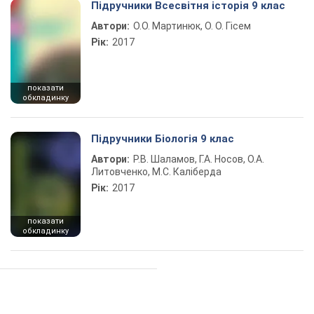
Підручники Всесвітня історія 9 клас
Автори:
О.О. Мартинюк, О. О. Гісем
Рік:
2017
показати
обкладинку
Підручники Біологія 9 клас
Автори:
Р.В. Шаламов, Г.А. Носов, О.А.
Литовченко, М.С. Каліберда
Рік:
2017
показати
обкладинку