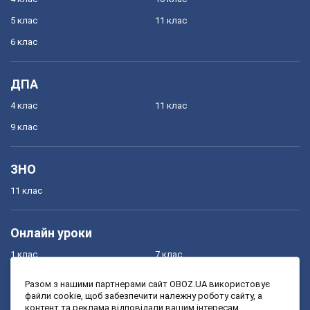
5 клас
11 клас
6 клас
ДПА
4 клас
11 клас
9 клас
ЗНО
11 клас
Онлайн уроки
1 клас
7 клас
2 клас
8 клас
Разом з нашими партнерами сайт OBOZ.UA використовує
файли cookie, щоб забезпечити належну роботу сайту, а
3 клас
9 клас
контент та реклама відповідали вашим інтересам.