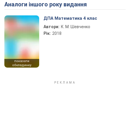
Аналоги іншого року видання
Play Video
ДПА Математика 4 клас
Автори:
К. М. Шевченко
Рік:
2018
показати
обкладинку