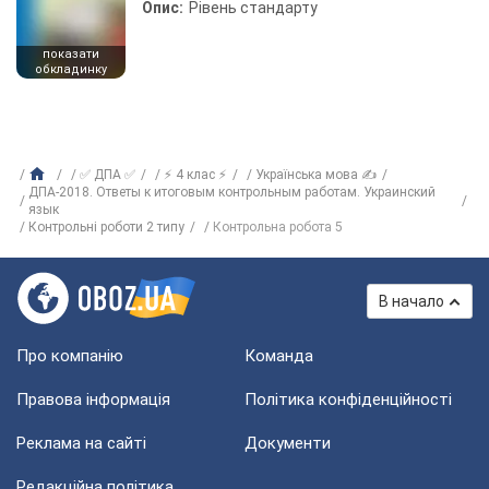
Опис:
Рівень стандарту
показати
обкладинку
✅ ДПА ✅
⚡ 4 клас ⚡
Українська мова ✍
ДПА-2018. Ответы к итоговым контрольным работам. Украинский
язык
Контрольні роботи 2 типу
Контрольна робота 5
В начало
Про компанію
Команда
Правова інформація
Політика конфіденційності
Реклама на сайті
Документи
Редакційна політика