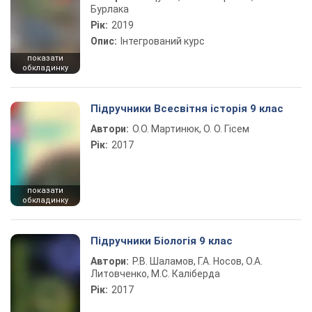
Бурлака
Рік:
2019
Опис:
Інтегрований курс
показати
обкладинку
Підручники Всесвітня історія 9 клас
Автори:
О.О. Мартинюк, О. О. Гісем
Рік:
2017
показати
обкладинку
Підручники Біологія 9 клас
Автори:
Р.В. Шаламов, Г.А. Носов, О.А.
Литовченко, М.С. Каліберда
Рік:
2017