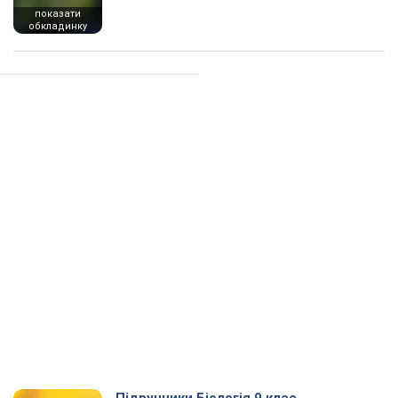
показати
обкладинку