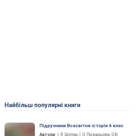
Play Video
Найбільш популярні книги
Підручники Всесвітня історія 6 клас
Автори:
І. Я. Щупак, І. О. Піскарьова, О.В.