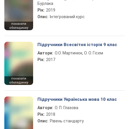
Бурлака
Рік:
2019
Опис:
Інтегрований курс
показати
обкладинку
Підручники Всесвітня історія 9 клас
Автори:
О.О. Мартинюк, О. О. Гісем
Рік:
2017
показати
обкладинку
Підручники Українська мова 10 клас
Автори:
О. П. Глазова
Рік:
2018
Опис:
Рівень стандарту