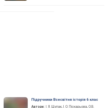
Підручники Всесвітня історія 6 клас
Автори:
І. Я. Щупак, І. О. Піскарьова, О.В.