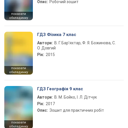
Опис:
Робочий зошит
показати
обкладинку
ГДЗ Фізика 7 клас
Автори:
В. Г. Бар’яхтар, Ф. Я. Божинова, С.
О. Довгий
Рік:
2015
показати
обкладинку
ГДЗ Географія 9 клас
Автори:
В. М. Бойко, І. Л. Дітчук
Рік:
2017
Опис:
Зошит для практичних робіт
показати
обкладинку