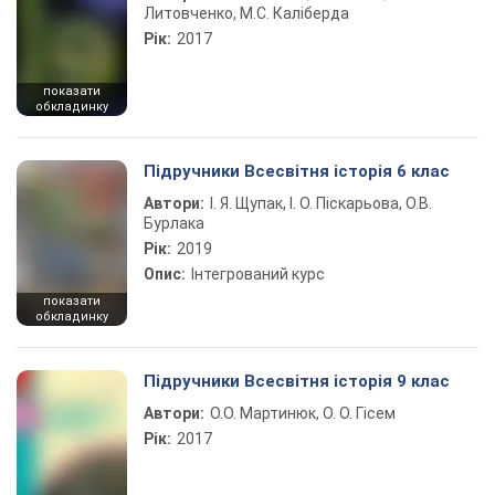
Литовченко, М.С. Каліберда
Рік:
2017
показати
обкладинку
Підручники Всесвітня історія 6 клас
Автори:
І. Я. Щупак, І. О. Піскарьова, О.В.
Бурлака
Рік:
2019
Опис:
Інтегрований курс
показати
обкладинку
Підручники Всесвітня історія 9 клас
Автори:
О.О. Мартинюк, О. О. Гісем
Рік:
2017