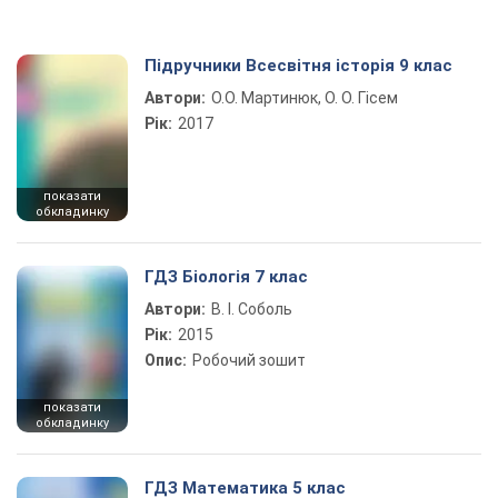
Підручники Всесвітня історія 9 клас
Автори:
О.О. Мартинюк, О. О. Гісем
Рік:
2017
показати
обкладинку
ГДЗ Біологія 7 клас
Автори:
В. І. Соболь
Рік:
2015
Опис:
Робочий зошит
показати
обкладинку
ГДЗ Математика 5 клас