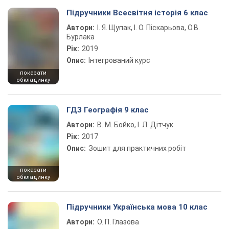
Підручники Всесвітня історія 6 клас
Автори:
І. Я. Щупак, І. О. Піскарьова, О.В.
Бурлака
Рік:
2019
Опис:
Інтегрований курс
показати
обкладинку
ГДЗ Географія 9 клас
Автори:
В. М. Бойко, І. Л. Дітчук
Рік:
2017
Опис:
Зошит для практичних робіт
показати
обкладинку
Підручники Українська мова 10 клас
Автори:
О. П. Глазова