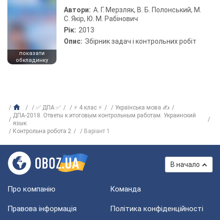
Автори:
А. Г. Мерзляк, В. Б. Полонський, М.
С. Якір, Ю. М. Рабінович
Рік:
2013
Опис:
Збірник задач і контрольних робіт
показати
обкладинку
✅ ДПА ✅
⚡ 4 клас ⚡
Українська мова ✍
ДПА-2018. Ответы к итоговым контрольным работам. Украинский
язык
Контрольна робота 2
Варіант 1
В начало
Про компанію
Команда
Правова інформація
Політика конфіденційності