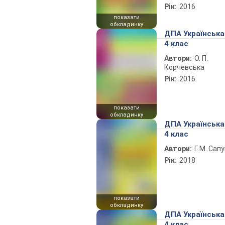
Рік:
2016
показати
обкладинку
ДПА Українська
4 клас
Автори:
О. П.
Корчевська
Рік:
2016
показати
обкладинку
ДПА Українська
4 клас
Автори:
Г. М. Сап
Рік:
2018
показати
обкладинку
ДПА Українська
4 клас