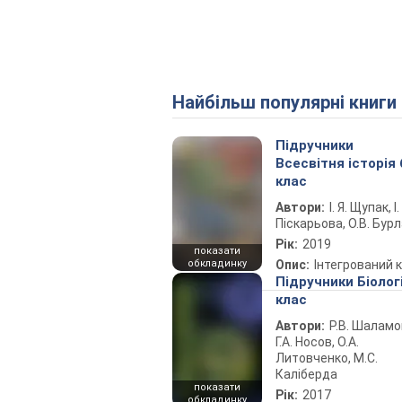
Найбільш популярні книги
Підручники
Всесвітня історія 
клас
Автори:
І. Я. Щупак, І.
Піскарьова, О.В. Бур
Рік:
2019
показати
обкладинку
Опис:
Інтегрований 
Підручники Біолог
клас
Автори:
Р.В. Шаламо
Г.А. Носов, О.А.
Литовченко, М.С.
Каліберда
показати
Рік:
2017
обкладинку