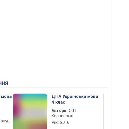
ння
 мова
ДПА Українська мова
4 клас
Автори:
О. П.
Корчевська
Сапун,
Рік:
2016