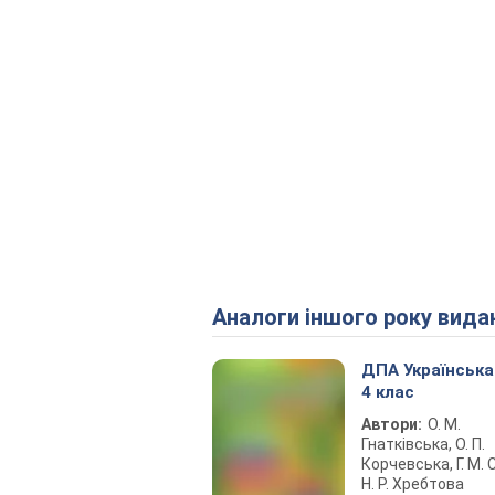
Аналоги іншого року вида
ДПА Українська
4 клас
Автори:
О. М.
Гнатківська, О. П.
Корчевська, Г. М. 
Н. Р. Хребтова