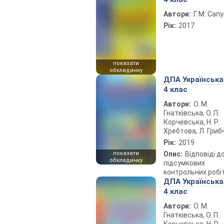
Автори:
Г. М. Сап
Рік:
2017
показати
обкладинку
ДПА Українська
4 клас
Автори:
О. М.
Гнатківська, О. П.
Корчевська, Н. Р.
Хребтова, Л. Гриб
Рік:
2019
показати
Опис:
Відповіді д
обкладинку
підсумкових
контрольних робі
ДПА Українська
4 клас
Автори:
О. М.
Гнатківська, О. П.
Корчевська, Н. Р.