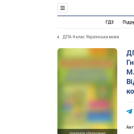
ГДЗ
Підр
ДПА 4 клас Українська мова
ДП
Гн
М.
Ві
ко
Ав
показати обкладинку