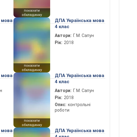
показати
обкладинку
 мова
ДПА Українська мова
4 клас
Автори:
Г. М. Сапун
Рік:
2018
показати
обкладинку
 мова
ДПА Українська мова
4 клас
ун
Автори:
Г. М. Сапун
Рік:
2018
Опис:
контрольні
роботи
показати
обкладинку
 мова
ДПА Українська мова
4 клас