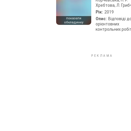
Хребтова, Л. Гриб
Рік:
2019
показати
Опис:
Відповіді д
обкладинку
орієнтовних
контрольних робі