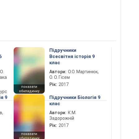
Підручники
6
Всесвітня історія 9
клас
 О.
Автори:
О.О. Мартинюк,
лака
О. О. Гісем
Рік:
2017
показати
курс
обкладинку
ія 9
Підручники Біологія 9
клас
в,
Автори:
К.М.
Задорожній
Рік:
2017
показати
обкладинку