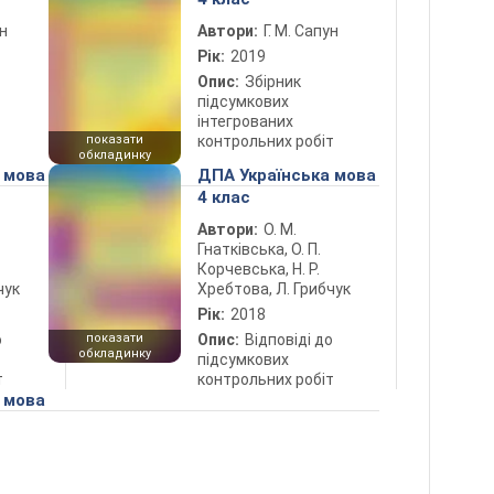
ун
Автори:
Г. М. Сапун
Рік:
2019
Опис:
Збірник
підсумкових
інтегрованих
показати
контрольних робіт
обкладинку
 мова
ДПА Українська мова
4 клас
Автори:
О. М.
Гнатківська, О. П.
Корчевська, Н. Р.
чук
Хребтова, Л. Грибчук
Рік:
2018
показати
о
Опис:
Відповіді до
обкладинку
підсумкових
т
контрольних робіт
 мова