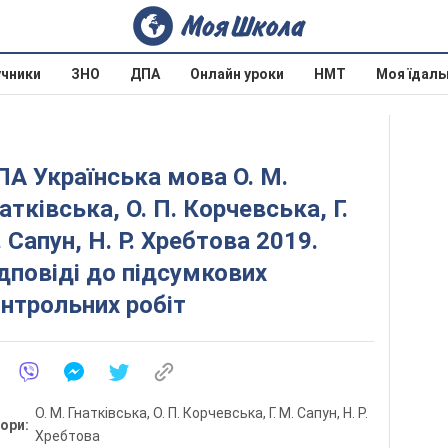
учники
ЗНО
ДПА
Онлайн уроки
НМТ
Моя їдаль
А Українська мова О. М.
атківська, О. П. Корчевська, Г.
 Сапун, Н. Р. Хребтова 2019.
дповіді до підсумкових
нтрольних робіт
О. М. Гнатківська, О. П. Корчевська, Г. М. Сапун, Н. Р.
тори:
Хребтова