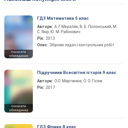
ГДЗ Математика 5 клас
Автори:
А. Г. Мерзляк, В. Б. Полонський, М.
С. Якір, Ю. М. Рабінович
Рік:
2013
Опис:
Збірник задач і контрольних робіт
показати
обкладинку
Підручники Всесвітня історія 9 клас
Автори:
О.О. Мартинюк, О. О. Гісем
Рік:
2017
показати
обкладинку
ГДЗ Фізика 8 клас