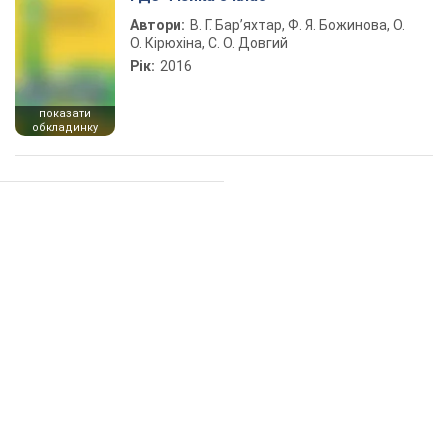
Автори:
В. Г. Бар’яхтар, Ф. Я. Божинова, О.
О. Кірюхіна, С. О. Довгий
Рік:
2016
показати
обкладинку