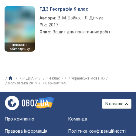
ГДЗ Географія 9 клас
Автори:
В. М. Бойко, І. Л. Дітчук
Рік:
2017
Опис:
Зошит для практичних робіт
показати
обкладинку
✅ ДПА ✅
⚡ 4 клас ⚡
Українська мова ✍
Корчевська 2019
Вариант №5
В начало
Про компанію
Команда
Правова інформація
Політика конфіденційності