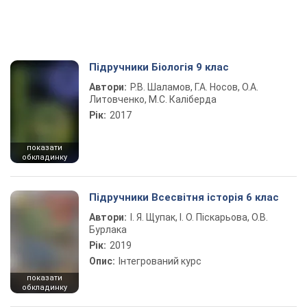
Підручники Біологія 9 клас
Автори:
Р.В. Шаламов, Г.А. Носов, О.А.
Литовченко, М.С. Каліберда
Рік:
2017
показати
обкладинку
Підручники Всесвітня історія 6 клас
Автори:
І. Я. Щупак, І. О. Піскарьова, О.В.
Бурлака
Рік:
2019
Опис:
Інтегрований курс
показати
обкладинку