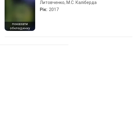
Литовченко, М.С. Каліберда
Рік:
2017
показати
обкладинку