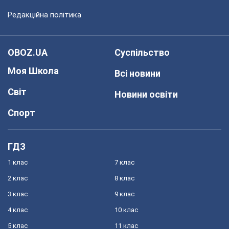
Редакційна політика
OBOZ.UA
Суспільство
Моя Школа
Всі новини
Світ
Новини освіти
Спорт
ГДЗ
1 клас
7 клас
2 клас
8 клас
3 клас
9 клас
4 клас
10 клас
5 клас
11 клас