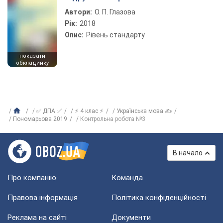
Автори:
О. П. Глазова
Рік:
2018
Опис:
Рівень стандарту
показати
обкладинку
✅ ДПА ✅
⚡ 4 клас ⚡
Українська мова ✍
Пономарьова 2019
Контрольна робота №3
В начало
Про компанію
Команда
Правова інформація
Політика конфіденційності
Реклама на сайті
Документи