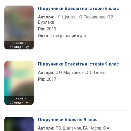
Підручники Всесвітня історія 6 клас
Автори:
І. Я. Щупак, І. О. Піскарьова, О.В.
Бурлака
Рік:
2019
Опис:
Інтегрований курс
показати
обкладинку
Підручники Всесвітня історія 9 клас
Автори:
О.О. Мартинюк, О. О. Гісем
Рік:
2017
показати
обкладинку
Підручники Біологія 9 клас
Автори:
Р.В. Шаламов, Г.А. Носов, О.А.