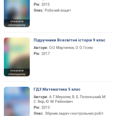
Рік:
2015
Опис:
Робочий зошит
показати
обкладинку
Підручники Всесвітня історія 9 клас
Автори:
О.О. Мартинюк, О. О. Гісем
Рік:
2017
показати
обкладинку
ГДЗ Математика 5 клас
Автори:
А. Г. Мерзляк, В. Б. Полонський, М.
С. Якір, Ю. М. Рабінович
Рік:
2013
Опис:
Збірник задач і контрольних робіт