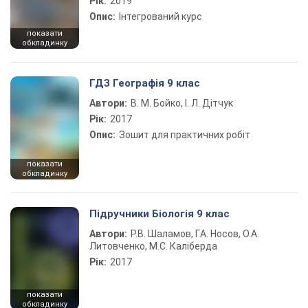
Рік:
2019
Опис:
Інтегрований курс
показати
обкладинку
ГДЗ Географія 9 клас
Автори:
В. М. Бойко, І. Л. Дітчук
Рік:
2017
Опис:
Зошит для практичних робіт
показати
обкладинку
Підручники Біологія 9 клас
Автори:
Р.В. Шаламов, Г.А. Носов, О.А.
Литовченко, М.С. Каліберда
Рік:
2017
показати
обкладинку