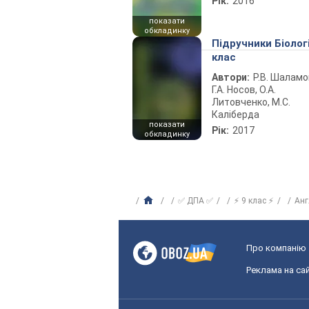
Рік:
2016
показати
обкладинку
Підручники Біолог
клас
Автори:
Р.В. Шаламо
Г.А. Носов, О.А.
Литовченко, М.С.
Каліберда
показати
Рік:
2017
обкладинку
✅ ДПА ✅
⚡ 9 клас ⚡
Анг
Про компанію
Реклама на сай