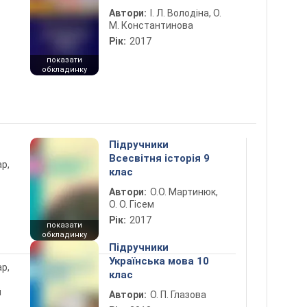
Автори:
І. Л. Володіна, О.
М. Константинова
Рік:
2017
показати
обкладинку
Підручники
Всесвітня історія 9
ар,
клас
Автори:
О.О. Мартинюк,
О. О. Гісем
Рік:
2017
показати
обкладинку
Підручники
Українська мова 10
ар,
клас
й
Автори:
О. П. Глазова