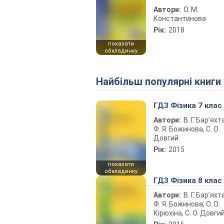
Автори:
О. М.
Константинова
Рік:
2018
показати
обкладинку
Найбільш популярні книги
ГДЗ Фізика 7 клас
Автори:
В. Г. Бар’яхт
Ф. Я. Божинова, С. О.
Довгий
Рік:
2015
показати
обкладинку
ГДЗ Фізика 8 клас
Автори:
В. Г. Бар’яхт
Ф. Я. Божинова, О. О.
Кірюхіна, С. О. Довги