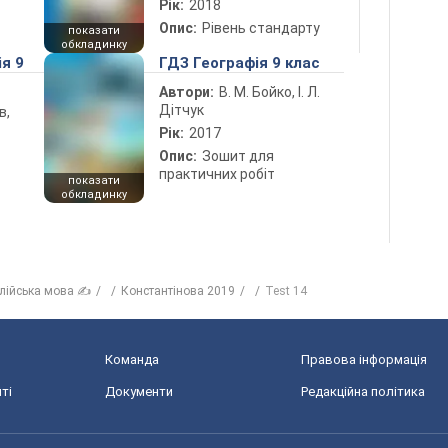
Рік:
2018
Опис:
Рівень стандарту
показати
обкладинку
ія 9
ГДЗ Географія 9 клас
Автори:
В. М. Бойко, І. Л.
Дітчук
в,
Рік:
2017
Опис:
Зошит для
практичних робіт
показати
обкладинку
лійська мова ✍
Константінова 2019
Test 14
Команда
Правова інформація
ті
Документи
Редакційна політика