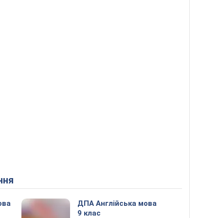
ння
ова
ДПА Англійська мова
9 клас