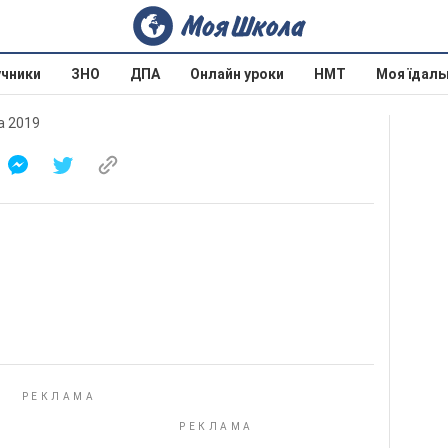
учники
ЗНО
ДПА
Онлайн уроки
НМТ
Моя їдаль
на 2019