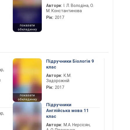
Автори:
І. Л. Володіна, О.
М. Константинова
Рік:
2017
показати
обкладинку
Підручники Біологія 9
клас
ар,
Автори:
К.М.
й
Задорожній
Рік:
2017
показати
обкладинку
Підручники
Англійська мова 11
ар,
клас
Автори:
М.А. Нерсісян,