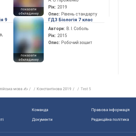
А. О. Піроженко
Рік:
2019
показати
обкладинку
Опис:
Рівень стандарту
ія 9
ГДЗ Біологія 7 клас
Автори:
В. І. Соболь
в,
Рік:
2015
Опис:
Робочий зошит
показати
обкладинку
лійська мова ✍
Константінова 2019
Test 5
Команда
Правова інформація
ті
Документи
Редакційна політика