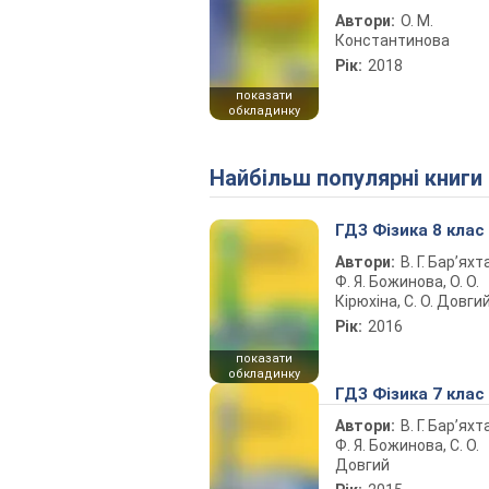
Автори:
О. М.
Константинова
Рік:
2018
показати
обкладинку
Найбільш популярні книги
ГДЗ Фізика 8 клас
Автори:
В. Г. Бар’яхт
Ф. Я. Божинова, О. О.
Кірюхіна, С. О. Довги
Рік:
2016
показати
обкладинку
ГДЗ Фізика 7 клас
Автори:
В. Г. Бар’яхт
Ф. Я. Божинова, С. О.
Довгий