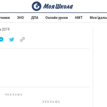
учники
ЗНО
ДПА
Онлайн уроки
НМТ
Моя їдаль
на 2019