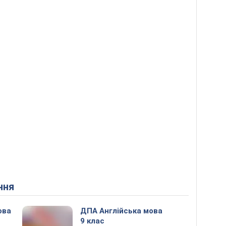
ння
ова
ДПА Англійська мова
9 клас