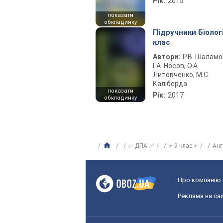
Рік:
2015
показати
обкладинку
Підручники Біолог
клас
Автори:
Р.В. Шаламо
Г.А. Носов, О.А.
Литовченко, М.С.
Каліберда
показати
Рік:
2017
обкладинку
✅ ДПА ✅
⚡ 9 клас ⚡
Анг
Про компанію
Реклама на сай