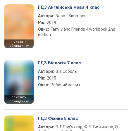
ГДЗ Англійська мова 4 клас
Автори:
Naomi Simmons
Рік:
2019
Опис:
Family and Friends 4 workbook 2nd
edition
показати
обкладинку
ГДЗ Біологія 7 клас
Автори:
В. І. Соболь
Рік:
2015
Опис:
Робочий зошит
показати
обкладинку
ГДЗ Фізика 8 клас
Автори:
В. Г. Бар’яхтар, Ф. Я. Божинова, О.