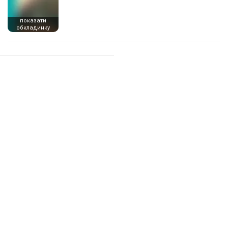
показати
обкладинку