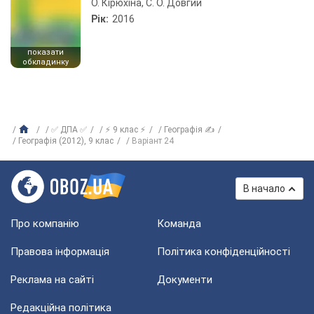
О. Кірюхіна, С. О. Довгий
Рік:
2016
показати
обкладинку
✅ ДПА ✅
⚡ 9 клас ⚡
Географія ✍
Географія (2012), 9 клас
Варіант 24
В начало
Про компанію
Команда
Правова інформація
Політика конфіденційності
Реклама на сайті
Документи
Редакційна політика