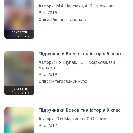
Автори:
М.А. Нерсісян, А. О. Піроженко
Рік:
2019
Опис:
Рівень стандарту
показати
обкладинку
Підручники Всесвітня історія 6 клас
Автори:
І. Я. Щупак, І. О. Піскарьова, О.В.
Бурлака
Рік:
2019
Опис:
Інтегрований курс
показати
обкладинку
Підручники Всесвітня історія 9 клас
Автори:
О.О. Мартинюк, О. О. Гісем
Рік:
2017